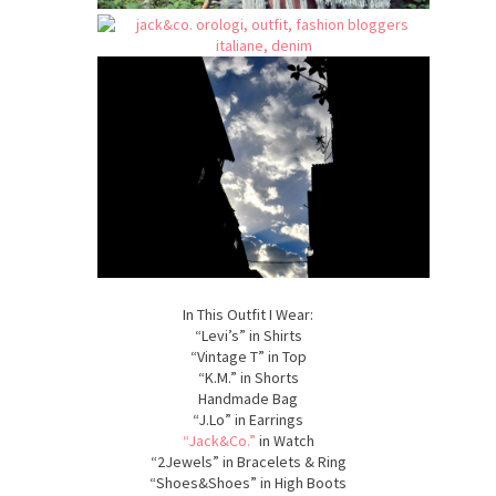
In This Outfit I Wear:
“Levi’s” in Shirts
“Vintage T” in Top
“K.M.” in Shorts
Handmade Bag
“J.Lo” in Earrings
“Jack&Co.”
in Watch
“2Jewels” in Bracelets & Ring
“Shoes&Shoes” in High Boots