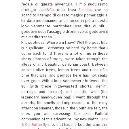
fedele di questa avventura, il mio nuovissimo
orologio
Jack&Co
. della linea
Farfalla
, che ha
scandito il tempo di questo magico pomeriggio e
ha dato indubbiamente un tocco in più a questo
look veramente particolare.Cosa dire di più…
godetevi quest’assaggio di primavera, godetevi il
mio Mediterraneo…
Hi sweetness! Where am I now? Well the post title
is significant: I dreaming so hard my home that I
come back to it! There is a lot of me in these
shots. Photos of today, were taken through the
alleys of my beautiful Calabrian coast, between
ancient olive trees, lemon trees and ruins of a
time that was, and perhaps here has not really
ever gone. With a look somewhere between the
80′ (with these high-waisted shorts, denim,
earrings and circular) and a little wild (the
legendary hand-woven bag) I went through the
streets, the smells and impressions of the early
afternoon summer, those in the South are felt, the
ones you win caressing the skin. Faithful
companion of this adventure, my new watch
Jack
& Co
.
Butterfly
line, that has marked the time this