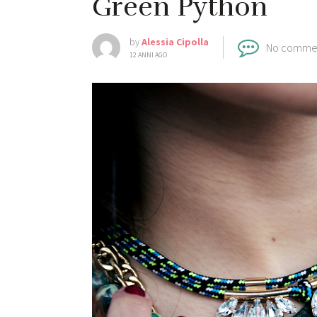
Green Python
by
Alessia Cipolla
No comme
12 ANNI AGO