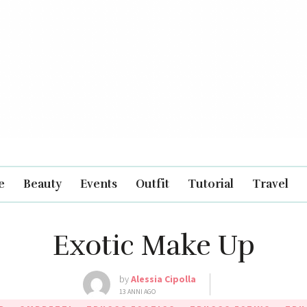
e
Beauty
Events
Outfit
Tutorial
Travel
Exotic Make Up
by
Alessia Cipolla
13 ANNI AGO