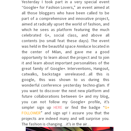
Yesterday
I took part in
a very special event
“
Google+
for Fashion
Lovers
,” an event
aimed at
all
those bloggers who
have been called to
be
part of a
comprehensive and innovative
project
,
aimed at
radically
upset
the world of
fashion,
and
which he sees as
platform
featuring the
much
celebrated
G+
, social
class
, and above all
contents (
no small feat
these days)
.
The
event
was held
in the beautiful
space
Anniluce
located in
the center
of Milan,
and gave me
a
good
opportunity to
learn about the project
and
to join
it
and learn about
important personalities of the
great family of
Google+.
Interventions,
Hangout,
catwalks
, backstage
unreleased
…all this is
google
, this
was shown to us
during this
wonderful
conference
yesterday
techno-
glam.
If
you want to
discover the
next
new
platform
and
future collaborations between
G+
and my blog
,
you can not
follow my
Google+ profile, it’s
simple! sign up
HERE
or find the badge “
G+
FOLLOWER
” and sign up!
I assure you that
the
projects are
indeed many and
will surprise
you.
The
fashion is changing
…it’s
in the air
…