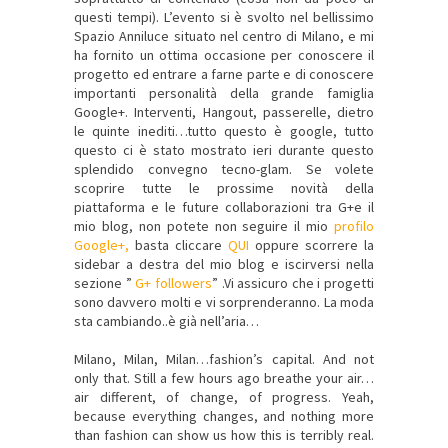
questi tempi). L’evento si è svolto nel bellissimo
Spazio Anniluce situato nel centro di Milano, e mi
ha fornito un ottima occasione per conoscere il
progetto ed entrare a farne parte e di conoscere
importanti personalità della grande famiglia
Google+. Interventi, Hangout, passerelle, dietro
le quinte inediti…tutto questo è google, tutto
questo ci è stato mostrato ieri durante questo
splendido convegno tecno-glam. Se volete
scoprire tutte le prossime novità della
piattaforma e le future collaborazioni tra G+e il
mio blog, non potete non seguire il mio
profilo
Google+
,
basta cliccare
QUI
oppure scorrere la
sidebar a destra del mio blog e iscirversi nella
sezione ”
G+ followers
” .Vi assicuro che i progetti
sono davvero molti e vi sorprenderanno. La moda
sta cambiando..è già nell’aria…
Milano, Milan
, Milan…
fashion’s capital.
And not
only that
.
Still
a few hours ago
breathe
your air
…
air
different,
of change,
of progress.
Yeah,
because
everything changes,
and nothing
more
than
fashion can
show us
how this is
terribly real
.