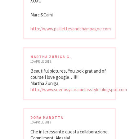
XOXO
Marci&Cami
http://www.paillettesandchampagne.com
MARTHA ZUÑIGA G.
10 APRILE 2013
Beautiful pictures, You look grat and of
course I love google…!!!!
Martha Zuniga
http://www.suenosycaramelosstyle.blogspot.com
DORA MAROTTA
10 APRILE 2013
Che interessante questa collaborazione.
Complimenti Alessia!