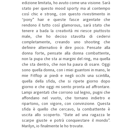
edizione limitata, ho avuto come una visione. Sarà
stato per questo mood sporty ma al contempo
così chic e strong, con questo rivestimento in
“pony” hair e queste fasce argentate che
rendono il tutto così glamorous, sarà stato che
tenere a bada la creatività mi riesce piuttosto
male, che ho deciso stavolta di cedervi
completamente, creando uno shooting che
definire alternativo è dire poco. Pensate alla
donna forte, pensate alla donna combattente,
non la pupa che sta ai margini del ring, ma quella
che sta dentro, che non ha paura di osare. Oggi
sono quella donna, con i miei guantoni in mano, le
mie Fitflop ai piedi e negli occhi una scintilla,
quella della sfida, che si ripete giorno dopo
giorno e che oggi mi sento pronta ad affrontare.
Lampi argentati che corrono sul legno, pugni che
affondano nel vuoto, che tornano indietro e
ripartono, con vigore, con convinzione. Questa
sfida è quello che cercavo, la combattente è
uscita allo scoperto. “Date ad una ragazza le
scarpe giuste e potrà conquiestare il mondo”.
Marilyn, io finalmente le ho trovate.