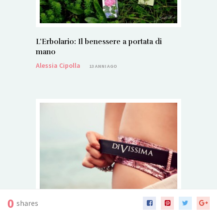
L’Erbolario: Il benessere a portata di
mano
Alessia Cipolla
13 ANNI AGO
0
shares
Divissima Bikini: More than a Diva!