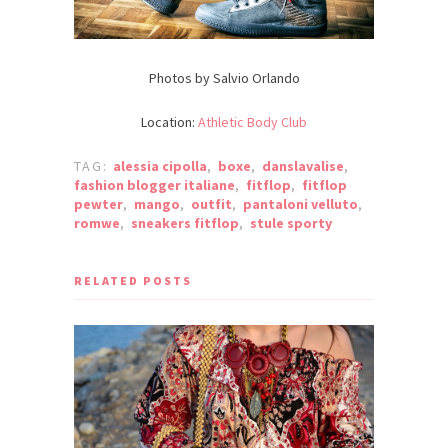
Photos by Salvio Orlando
Location:
Athletic Body Club
TAG:
alessia cipolla
,
boxe
,
danslavalise
,
fashion blogger italiane
,
fitflop
,
fitflop
pewter
,
mango
,
outfit
,
pantaloni velluto
,
romwe
,
sneakers fitflop
,
stule sporty
RELATED POSTS