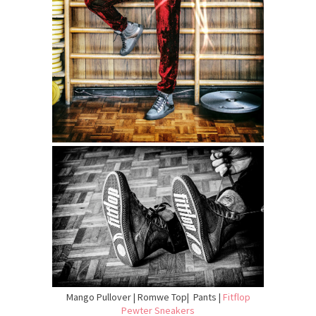
Mango Pullover | Romwe Top| Pants |
Fitflop
Pewter Sneakers