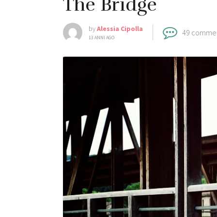
The Bridge
by
Alessia Cipolla
49 comme
13 ANNI AGO