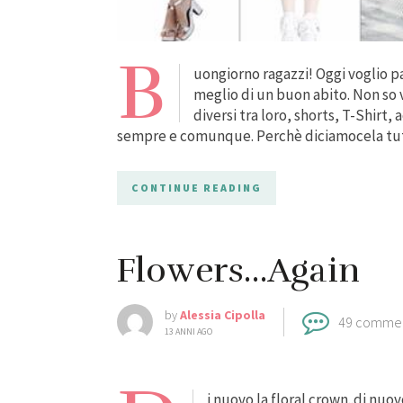
B
uongiorno ragazzi! Oggi voglio pa
meglio di un buon abito. Non so v
diversi tra loro, shorts, T-Shirt
sempre e comunque. Perchè diciamocela tut
CONTINUE READING
Flowers…Again
by
Alessia Cipolla
49 comme
13 ANNI AGO
i nuovo la floral crown..di nuo