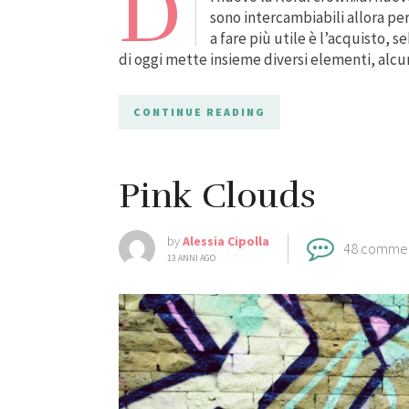
D
sono intercambiabili allora pe
a fare più utile è l’acquisto, 
di oggi mette insieme diversi elementi, alcu
CONTINUE READING
Pink Clouds
by
Alessia Cipolla
48 comme
13 ANNI AGO