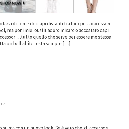
rlarvi di come dei capi distanti tra loro possono essere
oi, ma per i miei outfit adoro mixare e accostare capi
, accessori…tutto quello che serve per essere me stessa
ta un bell’abito resta sempre […]
nts
vo si, ma con un nuovo look. Se è vero che gli accessori