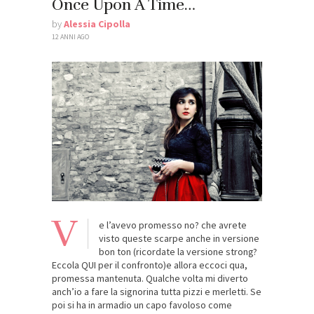
Once Upon A Time…
by
Alessia Cipolla
12 ANNI AGO
V
e l’avevo promesso no? che avrete
visto queste scarpe anche in versione
bon ton (ricordate la versione strong?
Eccola QUI per il confronto)e allora eccoci qua,
promessa mantenuta. Qualche volta mi diverto
anch’io a fare la signorina tutta pizzi e merletti. Se
poi si ha in armadio un capo favoloso come