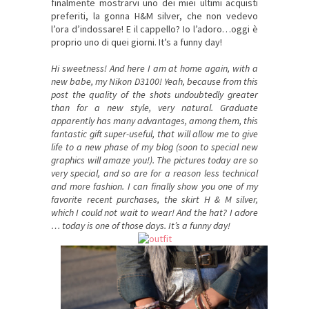
finalmente mostrarvi uno dei miei ultimi acquisti
preferiti, la gonna H&M silver, che non vedevo
l’ora d’indossare! E il cappello? Io l’adoro…oggi è
proprio uno di quei giorni. It’s a funny day!
Hi
sweetness
!
And here I am
at home again
, with a
new babe
,
my Nikon
D3100
!
Yeah, because
from this
post
the quality
of the shots
undoubtedly
greater
than for a
new style
, very natural.
Graduate
apparently
has many advantages
, among them, this
fantastic
gift
super-
useful,
that will allow me
to give
life to
a new phase
of my blog
(soon to
special
new
graphics
will amaze you!
).
The pictures
today are
so
very special,
and so are
for a reason
less technical
and more
fashion
.
I can finally
show you one of
my
favorite
recent purchases
, the skirt
H &
M
silver
,
which
I could not wait
to wear
!
And the
hat?
I adore
…
today is
one of those days
.
It’s a
funny day
!