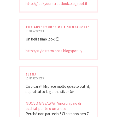
http:///lookyourstreetlook.blogspot.it
THE ADVENTURES OF A SHOPAHOLIC
10 MARZO 2013
Un bellissimo look 🙂
http://stylestarmjonas.blogspot.it/
ELENA
10 MARZO 2013
Ciao cara!! Mi piace molto questo outfit,
soprattutto la gonna silver 😀
NUOVO GIVEAWAY: Vinci un paio di
occhiali per te o un amico
Perchè non partecipi? Ci saranno ben 7