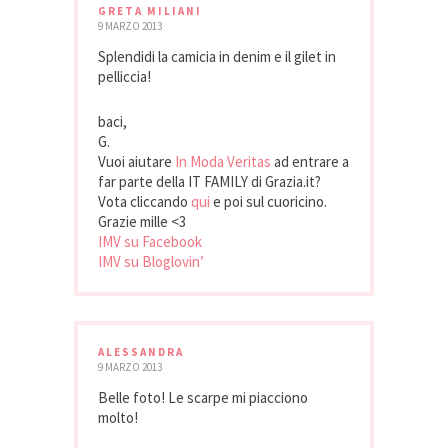
GRETA MILIANI
9 MARZO 2013
Splendidi la camicia in denim e il gilet in
pelliccia!
baci,
G.
Vuoi aiutare
In Moda Veritas
ad entrare a
far parte della IT FAMILY di Grazia.it?
Vota cliccando
qui
e poi sul cuoricino.
Grazie mille <3
IMV su Facebook
IMV su Bloglovin’
ALESSANDRA
9 MARZO 2013
Belle foto! Le scarpe mi piacciono
molto!