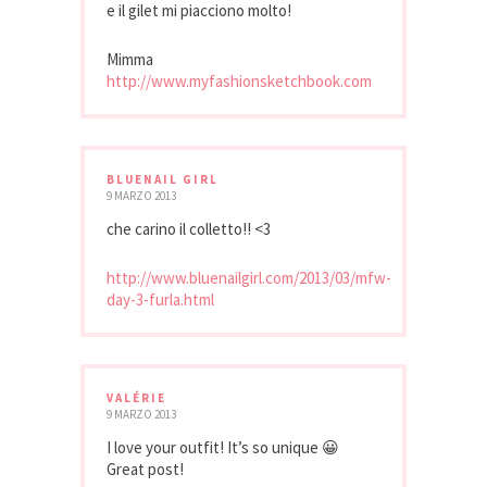
e il gilet mi piacciono molto!
Mimma
http://www.myfashionsketchbook.com
BLUENAIL GIRL
9 MARZO 2013
che carino il colletto!! <3
http://www.bluenailgirl.com/2013/03/mfw-
day-3-furla.html
VALÉRIE
9 MARZO 2013
I love your outfit! It’s so unique 😀
Great post!