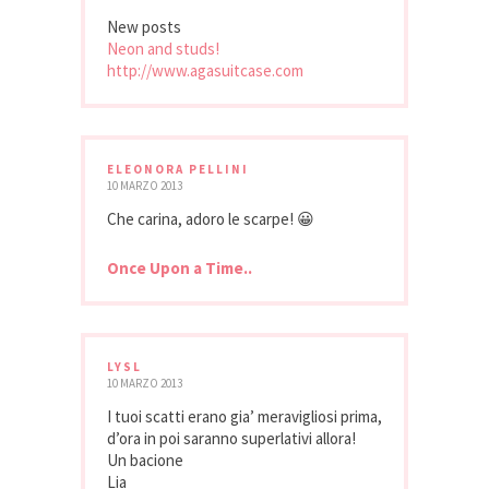
New posts
Neon and studs!
http://www.agasuitcase.com
ELEONORA PELLINI
10 MARZO 2013
Che carina, adoro le scarpe! 😀
Once Upon a Time..
LYSL
10 MARZO 2013
I tuoi scatti erano gia’ meravigliosi prima,
d’ora in poi saranno superlativi allora!
Un bacione
Lia