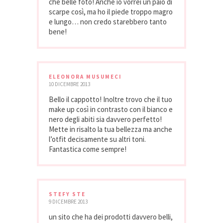
che belle foto! Anche io vorrei un paio di
scarpe così, ma ho il piede troppo magro
e lungo… non credo starebbero tanto
bene!
ELEONORA MUSUMECI
10 DICEMBRE 2013
Bello il cappotto! Inoltre trovo che il tuo
make up così in contrasto con il bianco e
nero degli abiti sia davvero perfetto!
Mette in risalto la tua bellezza ma anche
l’otfit decisamente su altri toni.
Fantastica come sempre!
STEFY STE
9 DICEMBRE 2013
un sito che ha dei prodotti davvero belli,