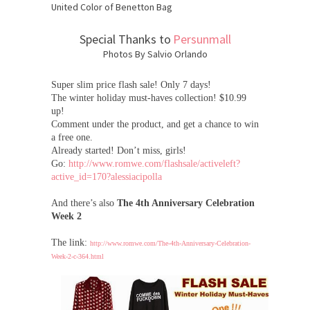
United Color of Benetton Bag
Special Thanks to
Persunmall
Photos By Salvio Orlando
Super slim price flash sale! Only 7 days!
The winter holiday must-haves collection! $10.99
up!
Comment under the product, and get a chance to win
a free one.
Already started! Don’t miss, girls!
Go:
http://www.romwe.com/flashsale/activeleft?
active_id=170?alessiacipolla
And there’s also
The 4th Anniversary Celebration
Week 2
The link:
http://www.romwe.com/The-4th-Anniversary-Celebration-
Week-2-c-364.html