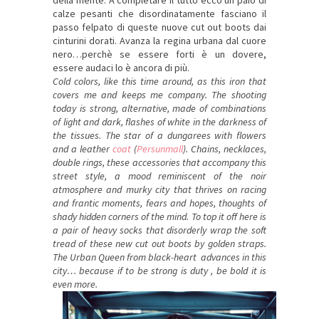
della mente. A completare il tutto ecco un paio di
calze pesanti che disordinatamente fasciano il
passo felpato di queste nuove cut out boots dai
cinturini dorati. Avanza la regina urbana dal cuore
nero…perchè se essere forti è un dovere,
essere audaci lo è ancora di più.
Cold colors, like this time around, as this iron that
covers me and keeps me company. The shooting
today is strong, alternative, made of combinations
of light and dark, flashes of white in the darkness of
the tissues. The star of a dungarees with flowers
and a leather
coat
(
Persunmall
). Chains, necklaces,
double rings, these accessories that accompany this
street style, a mood reminiscent of the noir
atmosphere and murky city that thrives on racing
and frantic moments, fears and hopes, thoughts of
shady hidden corners of the mind. To top it off here is
a pair of heavy socks that disorderly wrap the soft
tread of these new cut out boots by golden straps.
The Urban Queen from black-heart advances in this
city… because if to be strong is duty , be bold it is
even more.