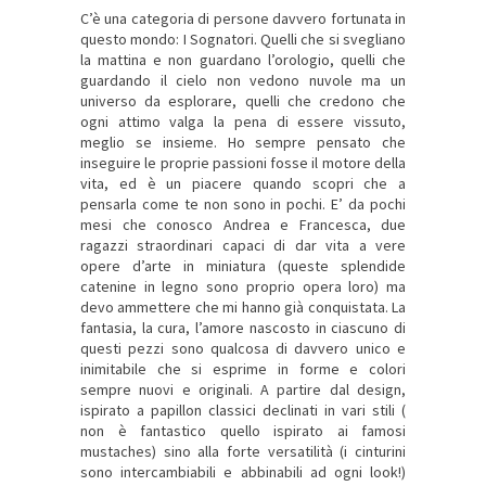
C’è una categoria di persone davvero fortunata in
questo mondo: I Sognatori. Quelli che si svegliano
la mattina e non guardano l’orologio, quelli che
guardando il cielo non vedono nuvole ma un
universo da esplorare, quelli che credono che
ogni attimo valga la pena di essere vissuto,
meglio se insieme. Ho sempre pensato che
inseguire le proprie passioni fosse il motore della
vita, ed è un piacere quando scopri che a
pensarla come te non sono in pochi. E’ da pochi
mesi che conosco Andrea e Francesca, due
ragazzi straordinari capaci di dar vita a vere
opere d’arte in miniatura (queste splendide
catenine in legno sono proprio opera loro) ma
devo ammettere che mi hanno già conquistata. La
fantasia, la cura, l’amore nascosto in ciascuno di
questi pezzi sono qualcosa di davvero unico e
inimitabile che si esprime in forme e colori
sempre nuovi e originali. A partire dal design,
ispirato a papillon classici declinati in vari stili (
non è fantastico quello ispirato ai famosi
mustaches) sino alla forte versatilità (i cinturini
sono intercambiabili e abbinabili ad ogni look!)