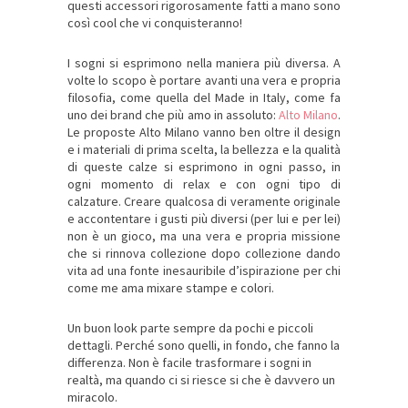
questi accessori rigorosamente fatti a mano sono
così cool che vi conquisteranno!
I sogni si esprimono nella maniera più diversa. A
volte lo scopo è portare avanti una vera e propria
filosofia, come quella del Made in Italy, come fa
uno dei brand che più amo in assoluto:
Alto Milano
.
Le proposte Alto Milano vanno ben oltre il design
e i materiali di prima scelta, la bellezza e la qualità
di queste calze si esprimono in ogni passo, in
ogni momento di relax e con ogni tipo di
calzature. Creare qualcosa di veramente originale
e accontentare i gusti più diversi (per lui e per lei)
non è un gioco, ma una vera e propria missione
che si rinnova collezione dopo collezione dando
vita ad una fonte inesauribile d’ispirazione per chi
come me ama mixare stampe e colori.
Un buon look parte sempre da pochi e piccoli
dettagli. Perché sono quelli, in fondo, che fanno la
differenza. Non è facile trasformare i sogni in
realtà, ma quando ci si riesce si che è davvero un
miracolo.