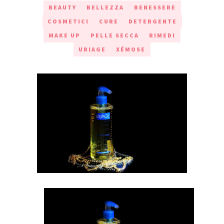
BEAUTY
BELLEZZA
BENESSERE
COSMETICI
CURE
DETERGENTE
MAKE UP
PELLE SECCA
RIMEDI
URIAGE
XÉMOSE