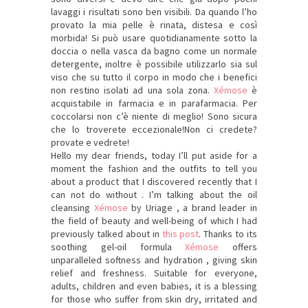
lavaggi i risultati sono ben visibili. Da quando l’ho
provato la mia pelle è rinata, distesa e così
morbida! Si può usare quotidianamente sotto la
doccia o nella vasca da bagno come un normale
detergente, inoltre è possibile utilizzarlo sia sul
viso che su tutto il corpo in modo che i benefici
non restino isolati ad una sola zona.
Xémose
è
acquistabile in farmacia e in parafarmacia.
Per
coccolarsi non c’è niente di meglio! Sono sicura
che lo troverete eccezionale!Non ci credete?
provate e vedrete!
Hello my dear friends, today I’ll put aside for a
moment the fashion and the outfits to tell you
about a product that I discovered recently that I
can not do without . I’m talking about the oil
cleansing
Xémose
by Uriage , a brand leader in
the field of beauty and well-being of which I had
previously talked about in
this post
. Thanks to its
soothing gel-oil formula
Xémose
offers
unparalleled softness and hydration , giving skin
relief and freshness. Suitable for everyone,
adults, children and even babies, it is a blessing
for those who suffer from skin dry, irritated and