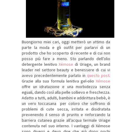
Buongiorno miei cari, oggi metterò un attimo da
parte la moda e gli outfit per parlarvi di un
prodotto che ho scoperto di recente e di cui non
posso più fare a meno. Sto parlando dell’olio
detergente lenitivo
Xémose
di Uriage, un brand
leader nel settore beauty e benessere di cui vi
avevo precedentemente parlato in
questo post
.
Grazie alla sua formula lenitiva gel-olio
Xémose
offre un idratazione e una morbidezza senza
eguali, dando così alla pelle sollievo e freschezza.
Adatto a tutti, adulti, bambini e addirittura bebè, è
un vero toccasana per coloro che soffrono di
problemi di cute secca, irritata e disidratata
prevenendo il senso di prurito e rinforzando la
barriera cutanea grazie all’acqua termale Uriage
contenuta nel suo interno. I vantaggi di Xémose
sono diversi e devo dire che già dopo pochi