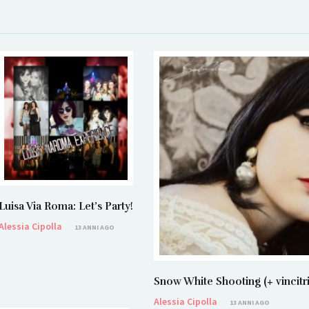
Luisa Via Roma: Let’s Party!
Alessia Cipolla
13 ANNI AGO
Snow White Shooting (+ vincit
Alessia Cipolla
13 ANNI AGO