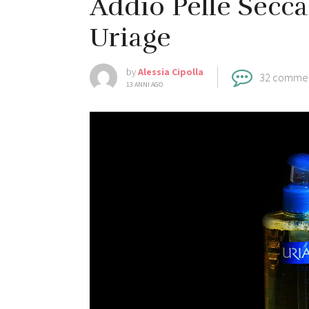
Addio Pelle Secc
Uriage
by
Alessia Cipolla
32 comme
13 ANNI AGO