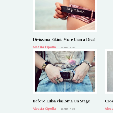
Divissima Bikini: More than a Diva!
Alessia Cipolla
13 ANNI AGO
Before Luisa ViaRoma On Stage
Cro
Alessia Cipolla
Aless
13 ANNI AGO