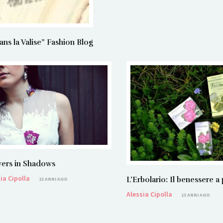
 la Valise” Fashion Blog
ers in Shadows
ia Cipolla
L’Erbolario: Il benessere a
13 ANNI AGO
Alessia Cipolla
13 ANNI AGO