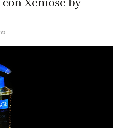
a con Xémose by
nts