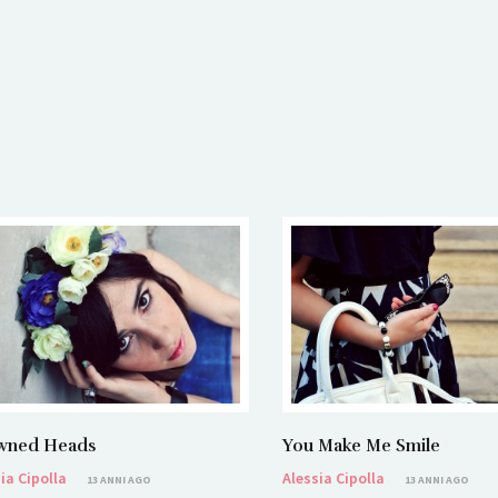
You Make Me Smile
wned Heads
Alessia Cipolla
ia Cipolla
13 ANNI AGO
13 ANNI AGO