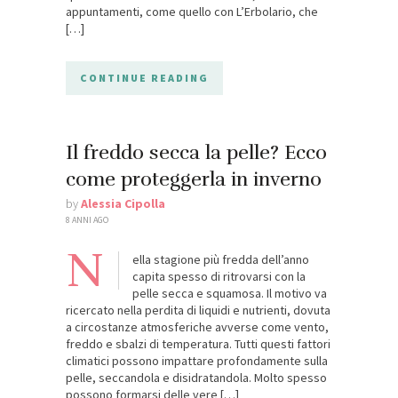
appuntamenti, come quello con L’Erbolario, che
[…]
CONTINUE READING
Il freddo secca la pelle? Ecco
come proteggerla in inverno
by
Alessia Cipolla
8 ANNI AGO
N
ella stagione più fredda dell’anno
capita spesso di ritrovarsi con la
pelle secca e squamosa. Il motivo va
ricercato nella perdita di liquidi e nutrienti, dovuta
a circostanze atmosferiche avverse come vento,
freddo e sbalzi di temperatura. Tutti questi fattori
climatici possono impattare profondamente sulla
pelle, seccandola e disidratandola. Molto spesso
possono formarsi delle vere […]