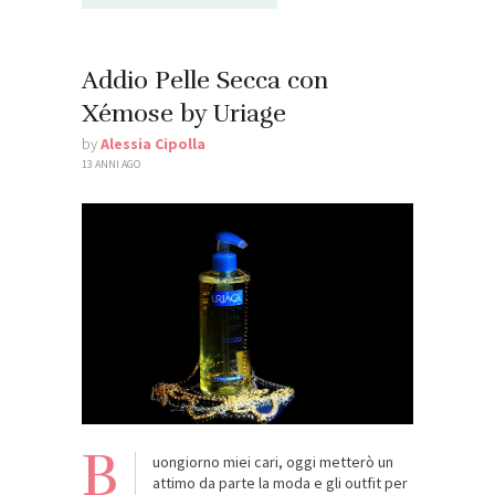
Addio Pelle Secca con
Xémose by Uriage
by
Alessia Cipolla
13 ANNI AGO
B
uongiorno miei cari, oggi metterò un
attimo da parte la moda e gli outfit per