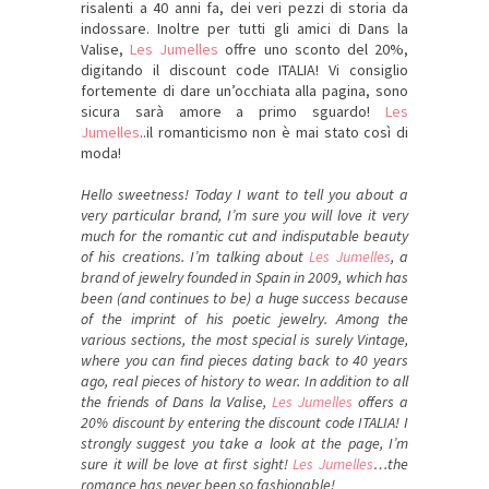
risalenti a 40 anni fa, dei veri pezzi di storia da
indossare. Inoltre per tutti gli amici di Dans la
Valise,
Les Jumelles
offre uno sconto del 20%,
digitando il discount code ITALIA! Vi consiglio
fortemente di dare un’occhiata alla pagina, sono
sicura sarà amore a primo sguardo!
Les
Jumelles
..il romanticismo non è mai stato così di
moda!
Hello sweetness! Today I want to tell you about a
very particular brand, I’m sure you will love it very
much for the romantic cut and indisputable beauty
of his creations. I’m talking about
Les Jumelles
, a
brand of jewelry founded in Spain in 2009, which has
been (and continues to be) a huge success because
of the imprint of his poetic jewelry. Among the
various sections, the most special is surely Vintage,
where you can find pieces dating back to 40 years
ago, real pieces of history to wear. In addition to all
the friends of Dans la Valise,
Les Jumelles
offers a
20% discount by entering the discount code ITALIA! I
strongly suggest you take a look at the page, I’m
sure it will be love at first sight!
Les Jumelles
…the
romance has never been so fashionable!