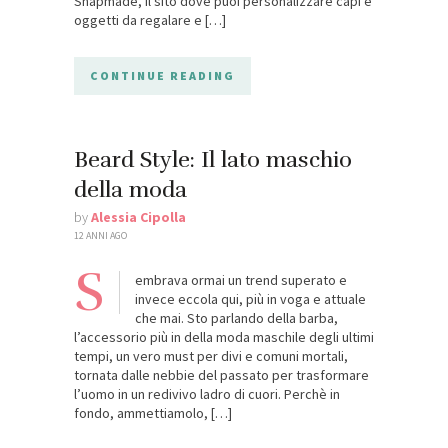
Snapmade, il sito dove puoi personalizzare capi e
oggetti da regalare e […]
CONTINUE READING
Beard Style: Il lato maschio
della moda
by
Alessia Cipolla
12 ANNI AGO
S
embrava ormai un trend superato e
invece eccola qui, più in voga e attuale
che mai. Sto parlando della barba,
l’accessorio più in della moda maschile degli ultimi
tempi, un vero must per divi e comuni mortali,
tornata dalle nebbie del passato per trasformare
l’uomo in un redivivo ladro di cuori. Perchè in
fondo, ammettiamolo, […]