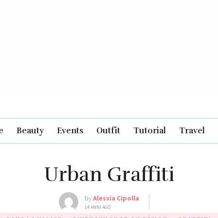
e
Beauty
Events
Outfit
Tutorial
Travel
Urban Graffiti
by
Alessia Cipolla
14 ANNI AGO