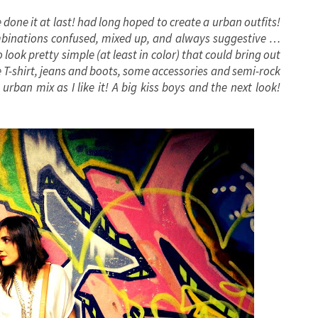
e done it
at last!
had long
hoped to
create a
urban
outfits
!
mbinations
confused,
mixed up, and
always suggestive
…
o
look
pretty simple
(at least in
color) that
could
bring out
 T-shirt
,
jeans
and
boots,
some accessories
and
semi-
rock
s urban
mix
as
I like it!
A big kiss
boys and
the next
look!