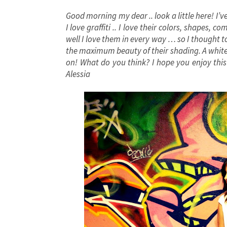
Good morning
my dear
..
look a little
here!
I’v
I love
graffiti
..
I love
their
colors, shapes
, co
well
I love them
in
every way
…
so I thought
t
the
maximum
beauty of their
shading.
A
white
on!
What do you think
?
I hope you enjoy
thi
Alessia