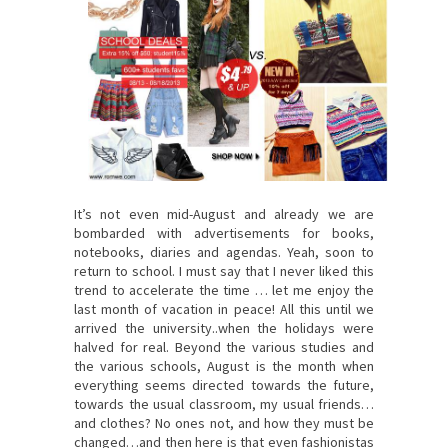
It’s not even
mid-August and
already
we are
bombarded
with advertisements for
books,
notebooks
,
diaries and agendas
.
Yeah
, soon
to
return
to school.
I must say that
I never liked
this
trend
to
accelerate the time
… let me
enjoy
the
last month
of vacation in
peace
!
All this
until we
arrived
the university
..
when the holidays
were
halved
for real.
Beyond the
various studies and
the various schools
, August is
the month when
everything seems
directed towards the future
,
towards
the usual
classroom,
my
usual friends
…
and clothes
?
No
ones
not,
and how
they must be
changed
…
and
then here is
that even
fashionistas