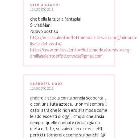
SILVIA GIANNI
12 AGOSTO 2013
che bella la tuta a fantasia!
Silvia&Mari
Nuovo post su
http://emiliasalentoeffettomoda.altervista.org/minorca-
lisola-del-vento/
http://www.emiliasalentoeffettomoda.altervista.org
emiliasalentoeffettomoda@gmail.com
CLAUDE'S CODE
12 AGOSTO 2013
andare a scuola con la pancia scoperta…
o con una tuta azteca…non mi sembra il
caso! sarà che io non ero alla moda come
le adolescenti di oggi.. cmq si che ansia
sempre quelle dannate reclam già da
metà estate, su zaini diari ecc ecc efff
però ci ritornerei eccome sui banchi! 😉