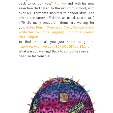
back to school
!
How
?
Romwe
and
with
his new
selection dedicated
to the return
to school,
with
over 600
garments inspired
to
school style
!
The
prices
are
super affordable
as usual
: Starts at
$
4.79
.
So many
beautiful items are waiting for
you:
Aztec
Denim
Oversized
Coat
,
Romwe
Black-
White
Vertical
Stripe
Leggings
,
Gold-tone
Riveted
Mint
Jumper
!
To find them
all
you just need to
go to:
http://www.romwe.com/SCHOOL-DEAL-c-181.html
What are you waiting
?
Back to school
has never
been
so fashionable
!