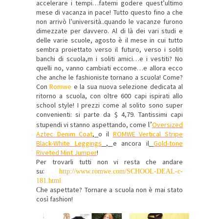
accelerare i tempi…fatemi godere quest’ultimo
mese di vacanza in pace! Tutto questo fino a che
non arrivò l’università..quando le vacanze furono
dimezzate per davvero. Al di là dei vari studi e
delle varie scuole, agosto è il mese in cui tutto
sembra proiettato verso il futuro, verso i soliti
banchi di scuola,m i soliti amici…e i vestiti? No
quelli no, vanno cambiati eccome…e allora ecco
che anche le fashioniste tornano a scuola! Come?
Con
Romwe
e la sua nuova selezione dedicata al
ritorno a scuola, con
oltre 600 capi ispirati allo
school style! I prezzi come al solito sono super
convenienti: si parte da
$ 4,79. Tantissimi capi
l’
stupendi vi stanno aspettando, come
Oversized
Aztec Denim Coat
,
o il
ROMWE Vertical Stripe
Black-White Leggings
,
e ancora il
Gold-tone
Riveted Mint Jumper
!
Per trovarli tutti non vi resta che andare
su:
http://www.romwe.com/SCHOOL-DEAL-c-
181.html
he aspettate? Tornare a scuola non è mai stato
C
così fashion!