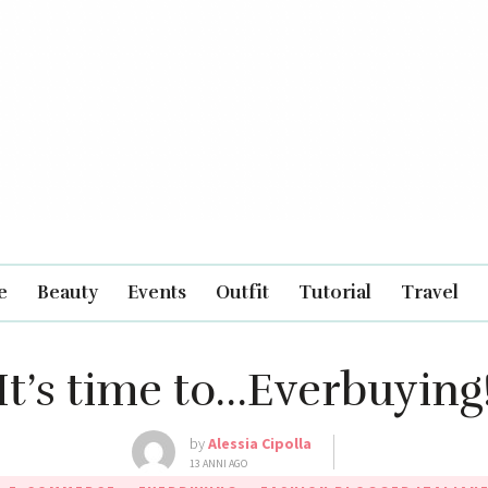
e
Beauty
Events
Outfit
Tutorial
Travel
It’s time to…Everbuying
by
Alessia Cipolla
13 ANNI AGO