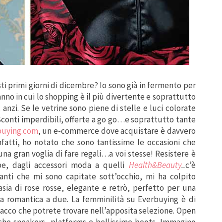
 primi giorni di dicembre? Io sono già in fermento per
anno in cui lo shopping è il più divertente e soprattutto
, anzi. Se le vetrine sono piene di stelle e luci colorate
Sconti imperdibili, offerte a go go…e soprattutto tante
buying.com
, un e-commerce dove acquistare è davvero
nfatti, ho notato che sono tantissime le occasioni che
una gran voglia di fare regali…a voi stesse! Resistere è
rpe, dagli accessori moda a quelli
Health&Beauty
..
c’è
santi che mi sono capitate sott’occhio, mi ha colpito
sia di rose rosse, elegante e retrò, perfetto per una
ta romantica a due. La femminilità su Everbuying è di
tacco che potrete trovare nell’apposita selezione. Open
nche sneakers, platforms e bellissime boots. Immagino