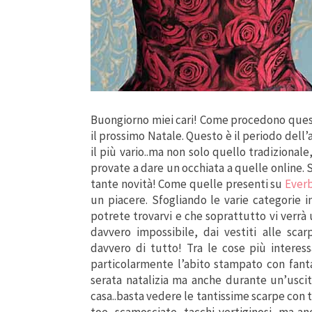
Buongiorno miei cari! Come procedono questi
il prossimo Natale. Questo è il periodo dell’
il più vario..ma non solo quello tradizionale
provate a dare un occhiata a quelle online. 
tante novità! Come quelle presenti su
Ever
un piacere. Sfogliando le varie categorie i
potrete trovarvi e che soprattutto vi verrà 
davvero impossibile, dai vestiti alle sca
davvero di tutto! Tra le cose più interes
particolarmente l’abito stampato con fanta
serata natalizia ma anche durante un’usci
casa..basta vedere le tantissime scarpe con 
toe, scamosciate, tacchi vertiginosi, ma a