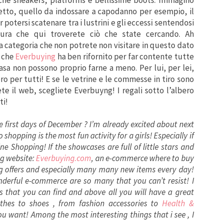
fetto, quello da indossare a capodanno per esempio, il
 potersi scatenare tra i lustrini e gli eccessi sentendosi
ura che qui troverete ciò che state cercando. Ah
a categoria che non potrete non visitare in questo dato
, che
Everbuying
ha ben rifornito per far contente tutte
asa non possono proprio farne a meno. Per lui, per lei,
o per tutti! E se le vetrine e le commesse in tiro sono
e il web, scegliete Everbuyng! I regali sotto l’albero
ti!
 first days of December ? I’m already excited about next
shopping is the most fun activity for a girls! Especially if
e Shopping! If the showcases are full of little stars and
ng website:
Everbuying.com
, an e-commerce where to buy
ing offers and especially many many new items every day!
nderful e-commerce are so many that you can’t resist! I
s that you can find and above all you will have a great
othes to shoes , from fashion accessories to
Health &
ou want! Among the most interesting things that i see , I