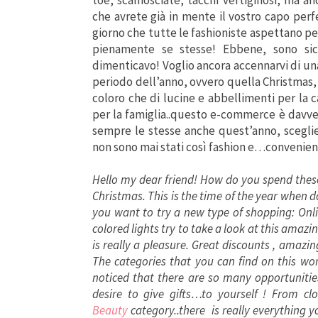
che avrete già in mente il vostro capo per
giorno che tutte le fashioniste aspettano per
pienamente se stesse! Ebbene, sono sic
dimenticavo! Voglio ancora accennarvi di un
periodo dell’anno, ovvero quella Christmas
coloro che di lucine e abbellimenti per la c
per la famiglia..questo e-commerce è davver
sempre le stesse anche quest’anno, scegliet
non sono mai stati così fashion e…convenien
Hello my dear friend! How do you spend these
Christmas. This is the time of the year when do 
you want to try a new type of shopping: Onlin
colored lights try to take a look at this amazi
is really a pleasure. Great discounts , amaz
The categories that you can find on this wo
noticed that there are so many opportunitie
desire to give gifts…to yourself ! From cl
Beauty
category..there is really everything y