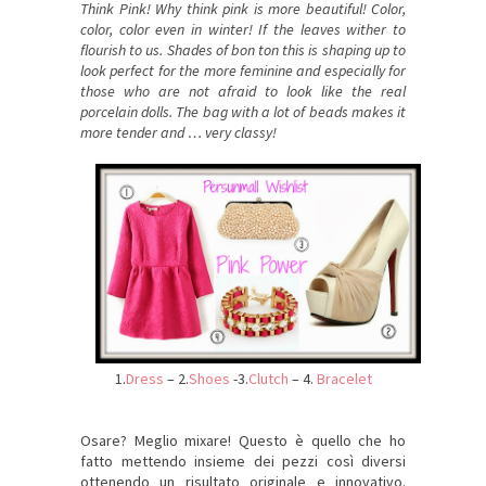
Think Pink! Why think pink is more beautiful! Color,
color, color even in winter! If the leaves wither to
flourish to us. Shades of bon ton this is shaping up to
look perfect for the more feminine and especially for
those who are not afraid to look like the real
porcelain dolls. The bag with a lot of beads makes it
more tender and … very classy!
1.
Dress
– 2.
Shoes
-3.
Clutch
– 4.
Bracelet
Osare? Meglio mixare! Questo è quello che ho
fatto mettendo insieme dei pezzi così diversi
ottenendo un risultato originale e innovativo.