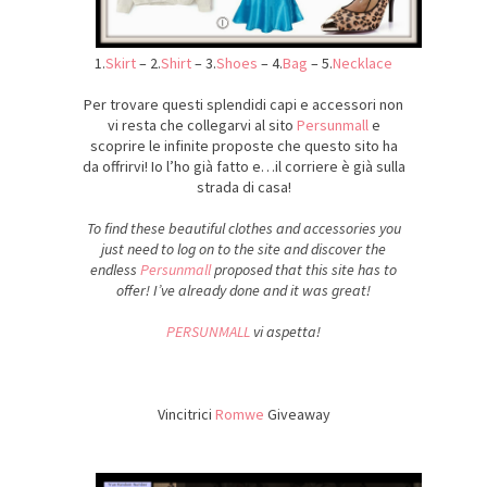
1.
Skirt
– 2.
Shirt
– 3.
Shoes
– 4.
Bag
– 5.
Necklace
Per trovare questi splendidi capi e accessori non
vi resta che collegarvi al sito
Persunmall
e
scoprire le infinite proposte che questo sito ha
da offrirvi! Io l’ho già fatto e…il corriere è già sulla
strada di casa!
To find these beautiful clothes and accessories you
just need to log on to the site and discover the
endless
Persunmall
proposed that this site has to
offer! I’ve already done and it was great!
PERSUNMALL
vi aspetta!
Vincitrici
Romwe
Giveaway