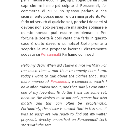
per rimediare eccomi qui, oggi voglio parlarvi dei
capi che mi hanno più colpito di Persunmall, l’e-
commerce di cui vi ho spesso parlato e che
sicuramente posso inserire tra i miei preferiti. Per
farlo mi servirò di qualche set, perchè i desideri si
devono non solo perseguire ma anche abbinare e
questo spesso può essere problematico. Per
fortuna la scelta è così vasta che farlo in questo
caso è stato davvero semplice! Siete pronte a
scoprire le mie proposte invernali direttamente
scovate su
Persunmall
? Partiamo con i set!
Hello my dear! When did stilavo a nice wishlist? For
too much time .. and then to remedy here I am,
today I want to talk about the clothes that I was
more impressed
Persunmall
, e-commerce which I
have often talked about, and that surely I can enter
one of my favorites. To do this I will use some set,
because the desires must not only pursue but also
match and this can often be problematic.
Fortunately, the choice is so vast that in this case it
was so easy! Are you ready to find out my winter
proposals directly unearthed on Persunmall?
Let’s
start with the set!