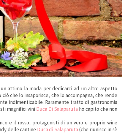
un attimo la moda per dedicarci ad un altro aspetto
 ciò che lo insaporisce, che lo accompagna, che rende
te indimenticabile. Raramente tratto di gastronomia
ti magnifici vini
Duca Di Salaparuta
ho capito che non
ianco e il rosso, protagonisti di un vero e proprio wine
endy delle cantine
Duca di Salaparuta
(che riunisce in sè