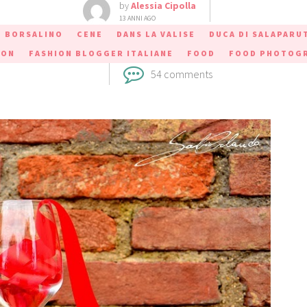
by
Alessia Cipolla
13 ANNI AGO
BORSALINO
CENE
DANS LA VALISE
DUCA DI SALAPARU
ION
FASHION BLOGGER ITALIANE
FOOD
FOOD PHOTOG
54 comments