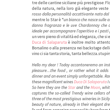
tre delle cantine siciliane più prestigiose: 
della natura, nella loro già elegante veste
rosso dalla personalità accattivante nato dal b
mentre lo Star è “
un bianco che nasce sulle ass
danno fragranza e le uve Chardonnay che do
ideale per accompagnare l’aperitivo e i pasti 
un vero pieno di vitalità ed eleganza, che si 
Duca di Salaparuta
è inoltre molto attent
Borsalino o alla presenza nei backstage delle
vino ci sia tanta storia, tanta bellezza..stupi
Hello my dear ! Today accantoneremo an inst
pleasure…the food , or rather what it adds 
dinner and an event simply unforgettable. Rar
these magnificent wines
Duca Di Salaparuta
I 
So here they are the
Star
and the
Moon
, whi
captures the so-called Trendy wine cellars o
three of the most prestigious wineries in Sicil
beauty of nature, already in their elegant dr
“a red from engaging personality born from 