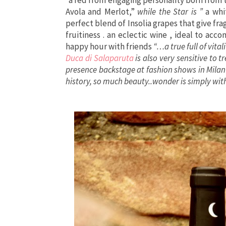
Avola and Merlot,”
while the Star is ”
a whi
perfect blend of Insolia grapes that give f
fruitiness . an eclectic wine , ideal to acc
happy hour with friends
“…a true full of vita
Duca di Salaparuta
is also very sensitive to 
presence backstage at fashion shows in Milan 
history, so much beauty..wonder is simply wit