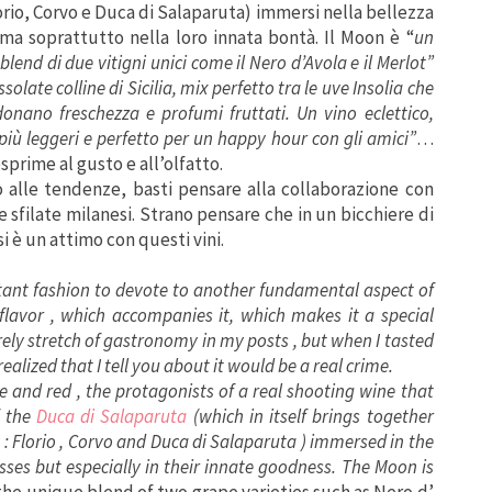
Florio, Corvo e Duca di Salaparuta) immersi nella bellezza
 ma soprattutto nella loro innata bontà. Il Moon è “
un
lend di due vitigni unici come il Nero d’Avola e il Merlot”
olate colline di Sicilia, mix perfetto tra le uve Insolia che
nano freschezza e profumi fruttati. Un vino eclettico,
più leggeri e perfetto per un happy hour con gli amici”
…
esprime al gusto e all’olfatto.
o alle tendenze, basti pensare alla collaborazione con
 sfilate milanesi. Strano pensare che in un bicchiere di
rsi è un attimo con questi vini.
ant fashion to devote to another fundamental aspect of
flavor , which accompanies it, which makes it a special
ely stretch of gastronomy in my posts , but when I tasted
realized that I tell you about it would be a real crime.
te and red , the protagonists of a real shooting wine that
f the
Duca di Salaparuta
(which in itself brings together
y : Florio , Corvo and Duca di Salaparuta ) immersed in the
esses but especially in their innate goodness. The Moon is
the unique blend of two grape varieties such as Nero d’