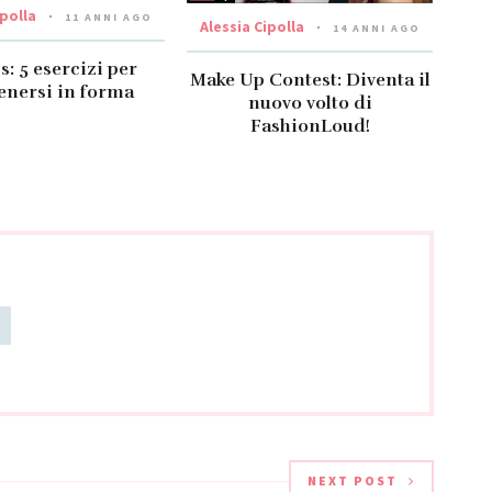
ipolla
11 ANNI AGO
Alessia Cipolla
14 ANNI AGO
s: 5 esercizi per
Make Up Contest: Diventa il
nersi in forma
nuovo volto di
FashionLoud!
NEXT POST