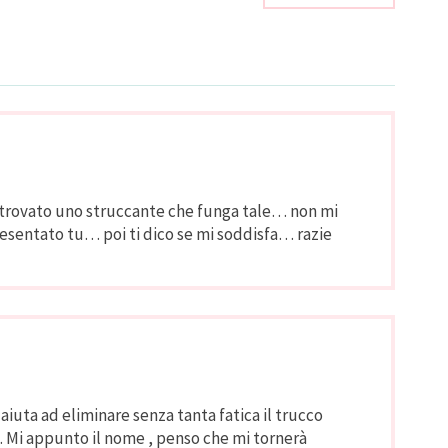
trovato uno struccante che funga tale… non mi
resentato tu… poi ti dico se mi soddisfa… razie
iuta ad eliminare senza tanta fatica il trucco
o. Mi appunto il nome , penso che mi tornerà