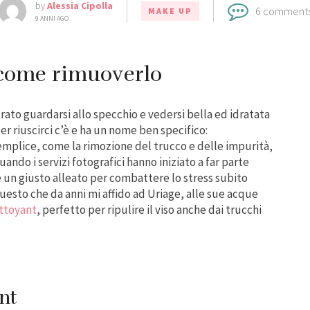
by
Alessia Cipolla
6 comment
MAKE UP
9 ANNI AGO
come rimuoverlo
rato guardarsi allo specchio e vedersi bella ed idratata
per riuscirci c’è e ha un nome ben specifico:
mplice, come la rimozione del trucco e delle impurità,
uando i servizi fotografici hanno iniziato a far parte
re un giusto alleato per combattere lo stress subito
questo che da anni mi affido ad Uriage, alle sue acque
ttoyant
, perfetto per ripulire il viso anche dai trucchi
nt