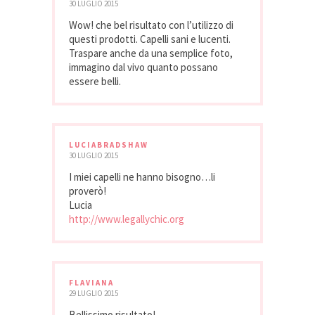
30 LUGLIO 2015
Wow! che bel risultato con l’utilizzo di
questi prodotti. Capelli sani e lucenti.
Traspare anche da una semplice foto,
immagino dal vivo quanto possano
essere belli.
LUCIABRADSHAW
30 LUGLIO 2015
I miei capelli ne hanno bisogno…li
proverò!
Lucia
http://www.legallychic.org
FLAVIANA
29 LUGLIO 2015
Bellissimo risultato!