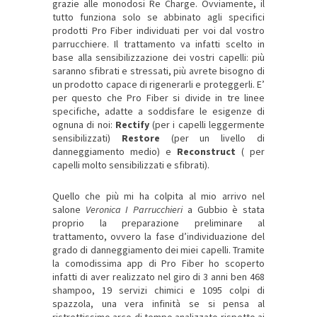
grazie alle monodosi Re Charge. Ovviamente, il
tutto funziona solo se abbinato agli specifici
prodotti Pro Fiber individuati per voi dal vostro
parrucchiere. Il trattamento va infatti scelto in
base alla sensibilizzazione dei vostri capelli: più
saranno sfibrati e stressati, più avrete bisogno di
un prodotto capace di rigenerarli e proteggerli. E’
per questo che Pro Fiber si divide in tre linee
specifiche, adatte a soddisfare le esigenze di
ognuna di noi:
Rectify
(per i capelli leggermente
sensibilizzati)
Restore
(per un livello di
danneggiamento medio) e
Reconstruct
( per
capelli molto sensibilizzati e sfibrati).
Quello che più mi ha colpita al mio arrivo nel
salone
Veronica I Parrucchieri
a Gubbio è stata
proprio la preparazione preliminare al
trattamento, ovvero la fase d’individuazione del
grado di danneggiamento dei miei capelli. Tramite
la comodissima app di Pro Fiber ho scoperto
infatti di aver realizzato nel giro di 3 anni ben 468
shampoo, 19 servizi chimici e 1095 colpi di
spazzola, una vera infinità se si pensa al
ristrettissimo arco di tempo analizzato rispetto ai