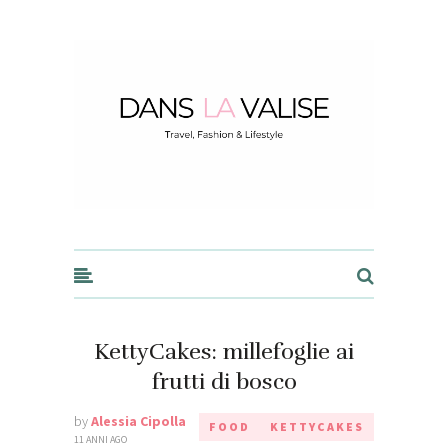
Dans la Valise
KettyCakes: millefoglie ai
frutti di bosco
by
Alessia Cipolla
FOOD
KETTYCAKES
11 ANNI AGO