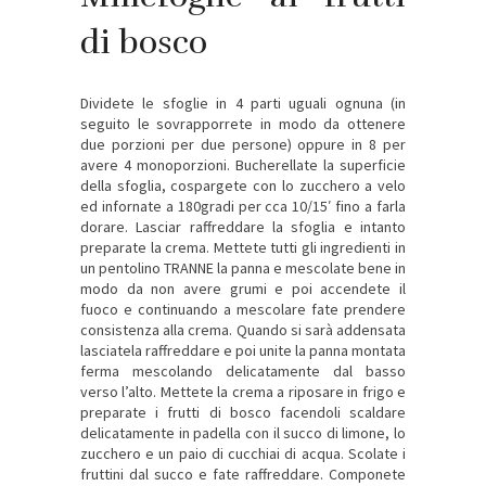
di bosco
Dividete le sfoglie in 4 parti uguali ognuna (in
seguito le sovrapporrete in modo da ottenere
due porzioni per due persone) oppure in 8 per
avere 4 monoporzioni. Bucherellate la superficie
della sfoglia, cospargete con lo zucchero a velo
ed infornate a 180gradi per cca 10/15′ fino a farla
dorare. Lasciar raffreddare la sfoglia e intanto
preparate la crema. Mettete tutti gli ingredienti in
un pentolino TRANNE la panna e mescolate bene in
modo da non avere grumi e poi accendete il
fuoco e continuando a mescolare fate prendere
consistenza alla crema. Quando si sarà addensata
lasciatela raffreddare e poi unite la panna montata
ferma mescolando delicatamente dal basso
verso l’alto. Mettete la crema a riposare in frigo e
preparate i frutti di bosco facendoli scaldare
delicatamente in padella con il succo di limone, lo
zucchero e un paio di cucchiai di acqua. Scolate i
fruttini dal succo e fate raffreddare. Componete