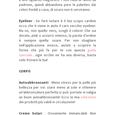
padrone, quindi abbandona pure le palettes dai
colori freddi a casa, di sicuro non ti serviranno.
Eyeliner
: Se farti notare è il tuo scopo cardine
ecco che ti viene in aiuto il caro vecchio eyeliner.
Ma no, non quello nero, scegli il colore! Che sia
dorato, pink o azzurro intenso, la parola d’ordine
è sempre quella: osare. Per non sbagliare
nell’applicazione invece, aiutati a scoprire la
forma che più fa per te con questa
guida
speciale
…ogni occhio ne ha una diversa, basta
solo trovare la tua!
CORPO
Autoabbronzanti
: Meno stress per la pelle più
bellezza per voi: stare meno al sole e ottenere
un’abbronzatura perfetta si può: portate in valigia
un buon autoabbronzante! Ecco la mia
selezione
dei prodotti più validi in circolazione!
Creme Solari
: Ovviamente immancabili. Non