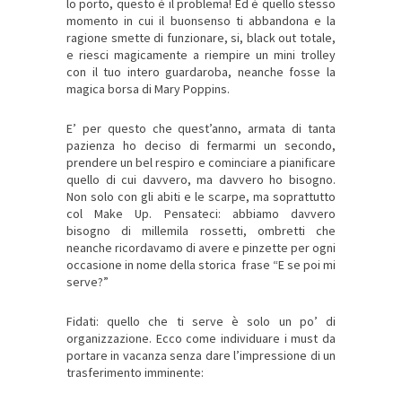
lo porto, questo è il problema! Ed è quello stesso
momento in cui il buonsenso ti abbandona e la
ragione smette di funzionare, si, black out totale,
e riesci magicamente a riempire un mini trolley
con il tuo intero guardaroba, neanche fosse la
magica borsa di Mary Poppins.
E’ per questo che quest’anno, armata di tanta
pazienza ho deciso di fermarmi un secondo,
prendere un bel respiro e cominciare a pianificare
quello di cui davvero, ma davvero ho bisogno.
Non solo con gli abiti e le scarpe, ma soprattutto
col Make Up. Pensateci: abbiamo davvero
bisogno di millemila rossetti, ombretti che
neanche ricordavamo di avere e pinzette per ogni
occasione in nome della storica frase “E se poi mi
serve?”
Fidati: quello che ti serve è solo un po’ di
organizzazione. Ecco come individuare i must da
portare in vacanza senza dare l’impressione di un
trasferimento imminente: