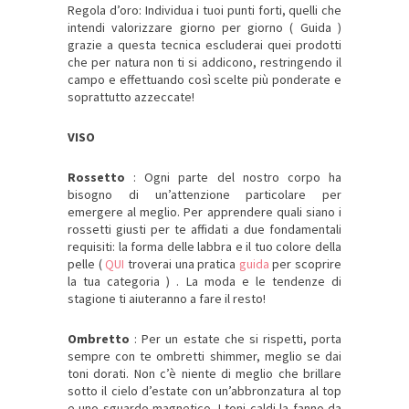
Regola d’oro: Individua i tuoi punti forti, quelli che
intendi valorizzare giorno per giorno ( Guida )
grazie a questa tecnica escluderai quei prodotti
che per natura non ti si addicono, restringendo il
campo e effettuando così scelte più ponderate e
soprattutto azzeccate!
VISO
Rossetto
: Ogni parte del nostro corpo ha
bisogno di un’attenzione particolare per
emergere al meglio. Per apprendere quali siano i
rossetti giusti per te affidati a due fondamentali
requisiti: la forma delle labbra e il tuo colore della
pelle (
QUI
troverai una pratica
guida
per scoprire
la tua categoria ) . La moda e le tendenze di
stagione ti aiuteranno a fare il resto!
Ombretto
: Per un estate che si rispetti, porta
sempre con te ombretti shimmer, meglio se dai
toni dorati. Non c’è niente di meglio che brillare
sotto il cielo d’estate con un’abbronzatura al top
e uno sguardo magnetico. I toni caldi la fanno da