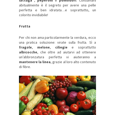
lattuga
,
peperoni
e
pomodori
. Consumarli
abitualmente è il segreto per avere una pelle
perfetta e ben idratata…e soprattutto, un
colorito invidiabile!
Frutta
Per chi non ama particolarmente la verdura, ecco
una pratica soluzione: virate sulla frutta. Sì a
fragole
,
melone
,
ciliegie
e soprattutto
albicocche
, che oltre ad aiutarvi ad ottenere
un’abbronzatura perfetta vi aiuteranno a
mantenere la linea
, grazie al loro alto contenuto
di fibre.