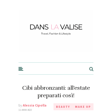
Dans la Valise
Cibi abbronzanti: all’estate
preparati così!
by
Alessia Cipolla
BEAUTY
MAKE UP
11 ANNI AGO