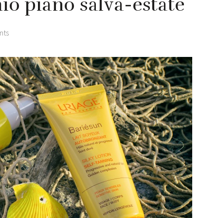
mio piano salva-estate
nts