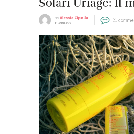
Solari Uriage: Il 
by
Alessia Cipolla
21 comme
11 ANNI AGO