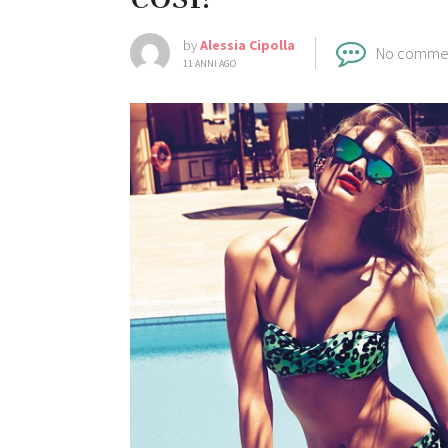
by
Alessia Cipolla
No comme
11 ANNI AGO