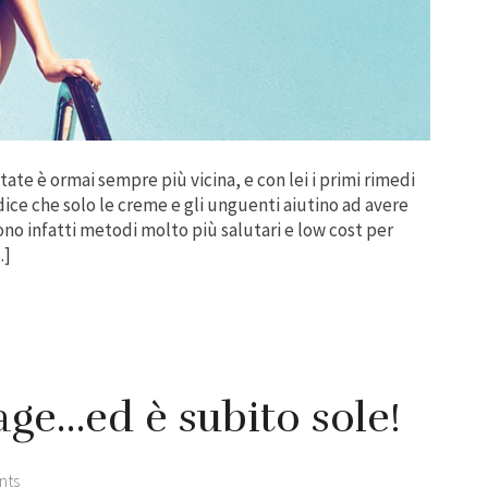
’estate è ormai sempre più vicina, e con lei i primi rimedi
i dice che solo le creme e gli unguenti aiutino ad avere
no infatti metodi molto più salutari e low cost per
…]
age…ed è subito sole!
nts