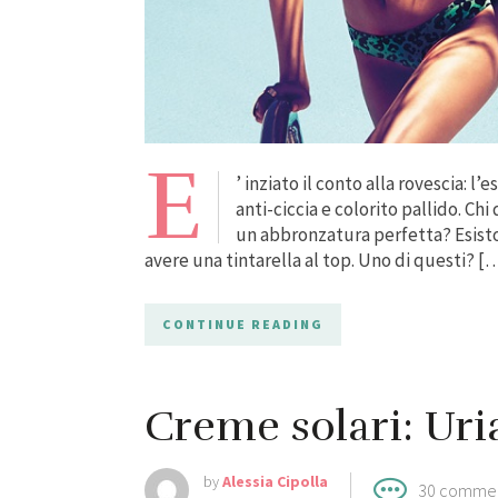
E
’ inziato il conto alla rovescia: l
anti-ciccia e colorito pallido. Ch
un abbronzatura perfetta? Esisto
avere una tintarella al top. Uno di questi? [
CONTINUE READING
Creme solari: Uri
by
Alessia Cipolla
30 comme