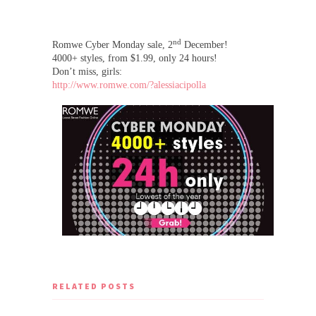
nd
Romwe Cyber Monday sale, 2
December!
4000+ styles, from $1.99, only 24 hours!
Don’t miss, girls:
http://www.romwe.com/?alessiacipolla
RELATED POSTS