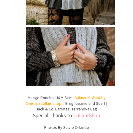
Mango Poncho| H&M Skirt|
Salman Collant by
Omero (Collantshop)
| Brugi beanie and Scarf |
Jack & Co. Earrings| Terranova Bag
Special Thanks to
CollantShop
Photos By Salvio Orlando