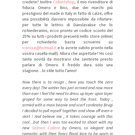
credete? Inoltre
Collantshop
, il mio rivenditore di
fiducia Omero e Ibici, due dei marchi più
prestigiosi del made in Italy in fatto di calze, offre
una possibilità davvero impossibile da rifiutare:
per tutte le lettrici di Danslavalise che lo
richiederanno, ecco pronto un codice sconto del
25% su tutti i prodotti presenti nello store online(
per richiederlo basta scrivermi su
icerose@hotmail.it
e lo avrete subito pronto nella
vostra casella mail!). Allora che aspettate? Ho così
tante novità da mostrarvi che sentirete presto
parlare di Omero. Il freddo dura solo una
stagione…lo stile tutto l’anno!
Now there is to resign , here you touch the zero
every day! The winter has just arrived and now more
than ever I feel the need to dress up layer upon layer
groped for some way to beat the frost. Today ,
armed with a maxi beanie and scarf cordinata Brugi
I decided to pull myself together and show off even a
skirt ! And believe me , it takes courage with this
cool…but then I was too excited to shoot with my
new
Salman Collant
by Omero, so elegant and
romantic with their fancy floral lace to be worn in