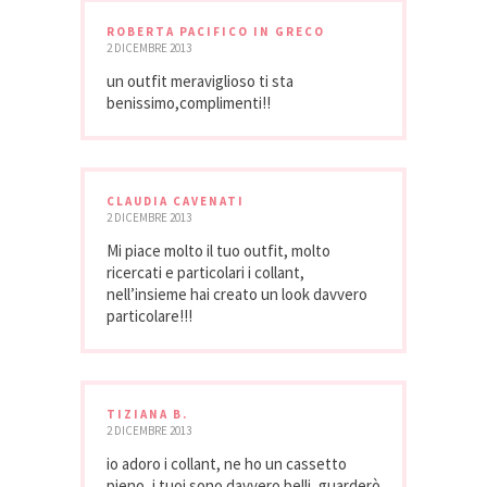
ROBERTA PACIFICO IN GRECO
2 DICEMBRE 2013
un outfit meraviglioso ti sta
benissimo,complimenti!!
CLAUDIA CAVENATI
2 DICEMBRE 2013
Mi piace molto il tuo outfit, molto
ricercati e particolari i collant,
nell’insieme hai creato un look davvero
particolare!!!
TIZIANA B.
2 DICEMBRE 2013
io adoro i collant, ne ho un cassetto
pieno, i tuoi sono davvero belli, guarderò