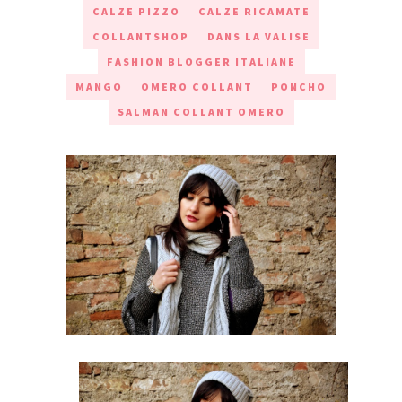
CALZE PIZZO
CALZE RICAMATE
COLLANTSHOP
DANS LA VALISE
FASHION BLOGGER ITALIANE
MANGO
OMERO COLLANT
PONCHO
SALMAN COLLANT OMERO