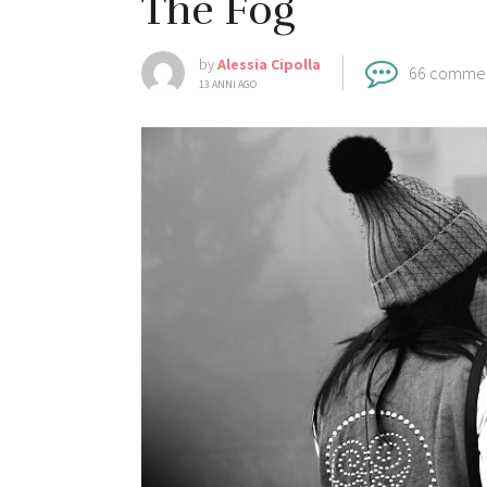
The Fog
by
Alessia Cipolla
66 comme
13 ANNI AGO