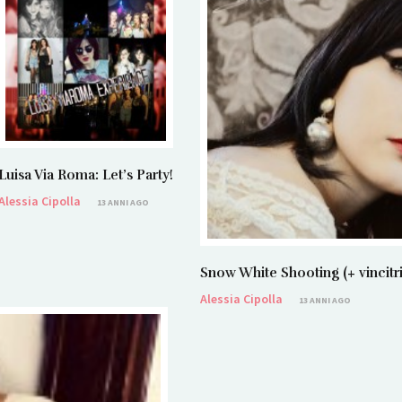
Luisa Via Roma: Let’s Party!
Alessia Cipolla
13 ANNI AGO
Snow White Shooting (+ vincit
Alessia Cipolla
13 ANNI AGO