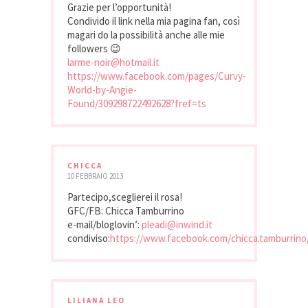
Grazie per l’opportunità!
Condivido il link nella mia pagina fan, così
magari do la possibilità anche alle mie
followers 😉
larme-noir@hotmail.it
https://www.facebook.com/pages/Curvy-
World-by-Angie-
Found/309298722492628?fref=ts
CHICCA
10 FEBBRAIO 2013
Partecipo,sceglierei il rosa!
GFC/FB: Chicca Tamburrino
e-mail/bloglovin’:
pleadi@inwind.it
condiviso:
https://www.facebook.com/chicca.tamburrino
LILIANA LEO