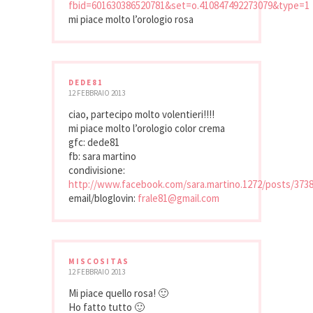
fbid=601630386520781&set=o.410847492273079&type=1
mi piace molto l’orologio rosa
DEDE81
12 FEBBRAIO 2013
ciao, partecipo molto volentieri!!!!
mi piace molto l’orologio color crema
gfc: dede81
fb: sara martino
condivisione:
http://www.facebook.com/sara.martino.1272/posts/373
email/bloglovin:
frale81@gmail.com
MISCOSITAS
12 FEBBRAIO 2013
Mi piace quello rosa! 🙂
Ho fatto tutto 🙂