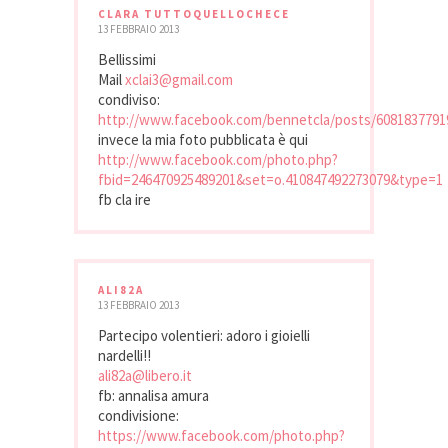
CLARA TUTTOQUELLOCHECE
13 FEBBRAIO 2013
Bellissimi
Mail
xclai3@gmail.com
condiviso:
http://www.facebook.com/bennetcla/posts/6081837791
invece la mia foto pubblicata è qui
http://www.facebook.com/photo.php?
fbid=246470925489201&set=o.410847492273079&type=1
fb cla ire
ALI82A
13 FEBBRAIO 2013
Partecipo volentieri: adoro i gioielli
nardelli!!
ali82a@libero.it
fb: annalisa amura
condivisione:
https://www.facebook.com/photo.php?