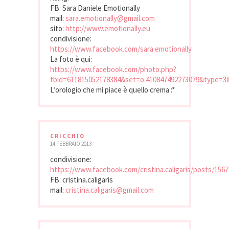
FB: Sara Daniele Emotionally
mail:
sara.emotionally@gmail.com
sito:
http://www.emotionally.eu
condivisione:
https://www.facebook.com/sara.emotionally
La foto è qui:
https://www.facebook.com/photo.php?
fbid=611815052178384&set=o.410847492273079&type=3
L’orologio che mi piace è quello crema :*
CRICCHIO
14 FEBBRAIO 2013
condivisione:
https://www.facebook.com/cristina.caligaris/posts/156
FB: cristina.caligaris
mail:
cristina.caligaris@gmail.com