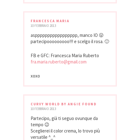
FRANCESCA MARIA
10 FEBBRAIO 2013
asppppppppppppppppp, manco IO 😛
partecipooooooooo!!! e scelgo il rosa. 🙂
FB e GFC: Francesca Maria Ruberto
fra.maria.ruberto@gmail.com
xoxo
CURVY WORLD BY ANGIE FOUND
10 FEBBRAIO 2013
Partecipo, già ti seguo ovunque da
tempo 😉
Sceglierei il color crema, lo trovo più
versatile ^_^