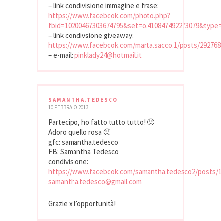
– link condivisione immagine e frase:
https://www.facebook.com/photo.php?
fbid=10200467303674795&set=o.410847492273079&type
– link condivsione giveaway:
https://www.facebook.com/marta.sacco.1/posts/29276
– e-mail:
pinklady24@hotmail.it
SAMANTHA.TEDESCO
10 FEBBRAIO 2013
Partecipo, ho fatto tutto tutto! 🙂
Adoro quello rosa 🙂
gfc: samantha.tedesco
FB: Samantha Tedesco
condivisione:
https://www.facebook.com/samantha.tedesco2/posts/
samantha.tedesco@gmail.com
Grazie x l’opportunità!