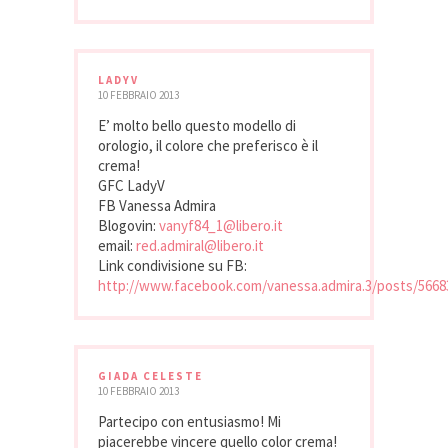
LADYV
10 FEBBRAIO 2013
E’ molto bello questo modello di
orologio, il colore che preferisco è il
crema!
GFC LadyV
FB Vanessa Admira
Blogovin:
vanyf84_1@libero.it
email:
red.admiral@libero.it
Link condivisione su FB:
http://www.facebook.com/vanessa.admira.3/posts/5668
GIADA CELESTE
10 FEBBRAIO 2013
Partecipo con entusiasmo! Mi
piacerebbe vincere quello color crema!