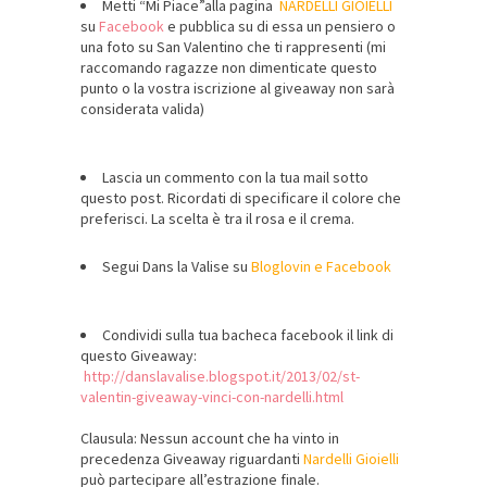
Metti “Mi Piace”alla pagina
NARDELLI GIOIELLI
su
Facebook
e pubblica su di essa un pensiero o
una foto su San Valentino che ti rappresenti (mi
raccomando ragazze non dimenticate questo
punto o la vostra iscrizione al giveaway non sarà
considerata valida)
Lascia un commento con la tua mail sotto
questo post. Ricordati di specificare il colore che
preferisci. La scelta è tra il rosa e il crema.
Segui Dans la Valise su
Bloglovin
e
Facebook
Condividi sulla tua bacheca facebook il link di
questo Giveaway:
http://danslavalise.blogspot.it/2013/02/st-
valentin-giveaway-vinci-con-nardelli.html
Clausula: Nessun account che ha vinto in
precedenza Giveaway riguardanti
Nardelli Gioielli
può partecipare all’estrazione finale.