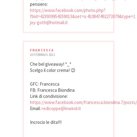
pensiero:
https://www.facebook.com/photo.php?
fbid=423939954359013&set=o.410847492273079&type=1
joy-goth@hotmail.it
FRANCESCA
10 FEBBRAIO 2013
Che bel giveaway! *_*
Scelgo il color crema! 😉
GFC: Francesca
FB: Francesca Biondina
Link di condivisione:
https://www.facebook.com/francesca.biondina.7/posts
Email:
redicoppe@inwind.it
Incrocio le dita!!!