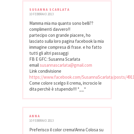
SUSANNA SCARLATA
10 FEBBRAIO 2013
Mamma mia ma quanto sono belli??
complimenti davvero!!
partecipo con grande piacere, ho
lasciato sulla loro pagina facebook la mia
immagine compresa di frase. e ho fatto
tutti gli altri passaggi
FB E GFC: Susanna Scarlata
email
susannascarlata@gmail.com
Link condivisione
https://www.facebook.com/SusannaScarlata/posts/491
Come colore scelgo il crema, incrocio le
dita perchè è stupendo!!! *__*
ANNA
10 FEBBRAIO 2013
Preferisco il color crema!Anna Colosa su