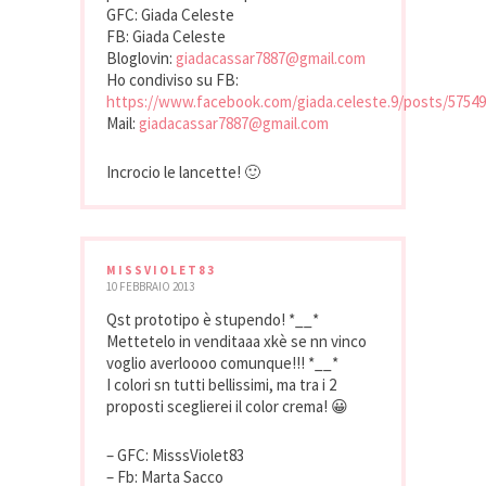
GFC: Giada Celeste
FB: Giada Celeste
Bloglovin:
giadacassar7887@gmail.com
Ho condiviso su FB:
https://www.facebook.com/giada.celeste.9/posts/5754
Mail:
giadacassar7887@gmail.com
Incrocio le lancette! 🙂
MISSVIOLET83
10 FEBBRAIO 2013
Qst prototipo è stupendo! *__*
Mettetelo in venditaaa xkè se nn vinco
voglio averloooo comunque!!! *__*
I colori sn tutti bellissimi, ma tra i 2
proposti sceglierei il color crema! 😀
– GFC: MisssViolet83
– Fb: Marta Sacco