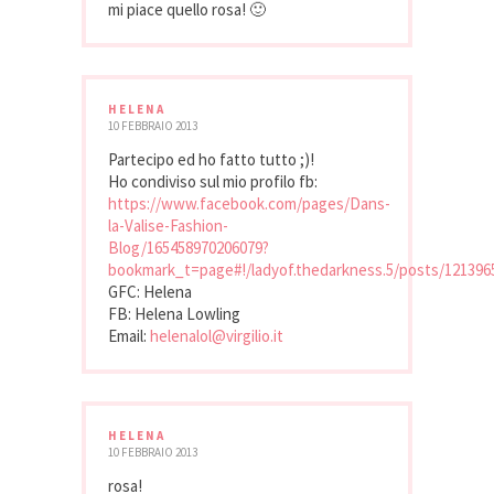
mi piace quello rosa! 🙂
HELENA
10 FEBBRAIO 2013
Partecipo ed ho fatto tutto ;)!
Ho condiviso sul mio profilo fb:
https://www.facebook.com/pages/Dans-
la-Valise-Fashion-
Blog/165458970206079?
bookmark_t=page#!/ladyof.thedarkness.5/posts/121396
GFC: Helena
FB: Helena Lowling
Email:
helenalol@virgilio.it
HELENA
10 FEBBRAIO 2013
rosa!