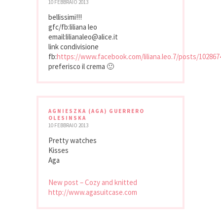
10 FEBBRAIO 2013
bellissimi!!!
gfc/fb:liliana leo
email:lilianaleo@alice.it
link condivisione
fb:
https://www.facebook.com/liliana.leo.7/posts/10286
preferisco il crema 🙂
AGNIESZKA (AGA) GUERRERO
OLESINSKA
10 FEBBRAIO 2013
Pretty watches
Kisses
Aga
New post – Cozy and knitted
http://www.agasuitcase.com