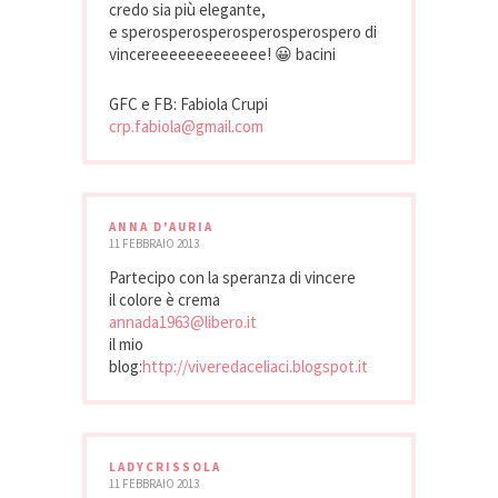
credo sia più elegante,
e sperosperosperosperosperospero di
vincereeeeeeeeeeeee! 😀 bacini
GFC e FB: Fabiola Crupi
crp.fabiola@gmail.com
ANNA D'AURIA
11 FEBBRAIO 2013
Partecipo con la speranza di vincere
il colore è crema
annada1963@libero.it
il mio
blog:
http://viveredaceliaci.blogspot.it
LADYCRISSOLA
11 FEBBRAIO 2013