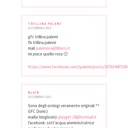
TRILLINA PALEMI
10 FEBBRAIO 2013
gfc trillina palemi
fb trillina palemi
mail
palemona@libero.it
mi piace quello rosa 🙂
https://www.facebook.com/tpalemi/posts/16763447338
BLAÌR
10 FEBBRAIO 2013
Sono degli orologi veramente originali ^^
GFC Domi:)
mail(e bloglovin):
playgirl-18@hotmail.it
facebook: sott’acqua amministratrice