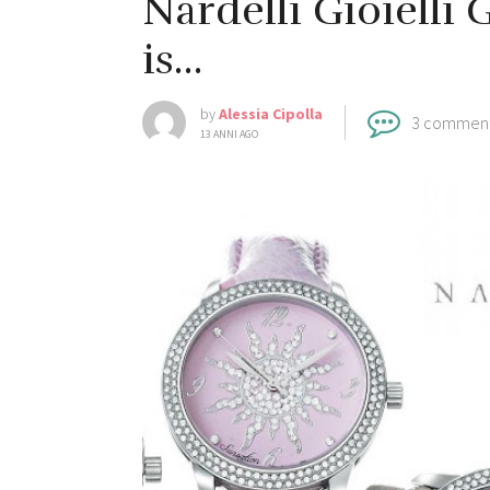
Nardelli Gioielli
is…
by
Alessia Cipolla
3 commen
13 ANNI AGO