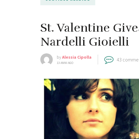
St. Valentine Giv
Nardelli Gioielli
by
Alessia Cipolla
43 comme
13 ANNI AGO