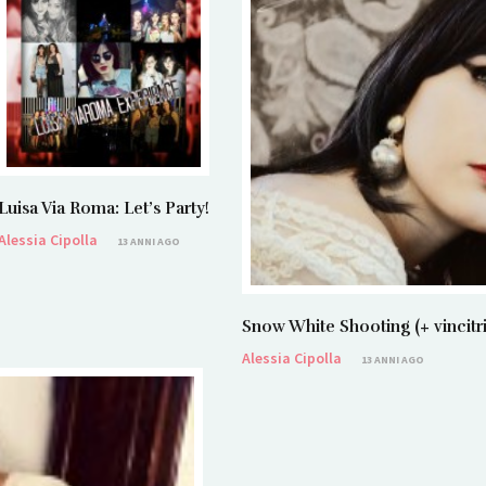
Luisa Via Roma: Let’s Party!
Alessia Cipolla
13 ANNI AGO
Snow White Shooting (+ vincit
Alessia Cipolla
13 ANNI AGO