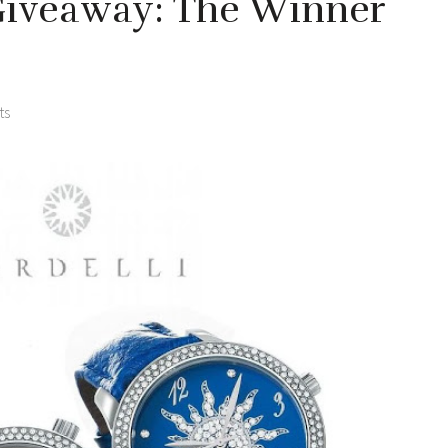
 Giveaway: The Winner
ts