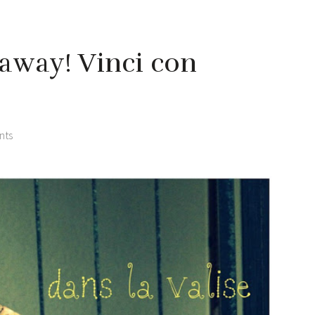
eaway! Vinci con
nts