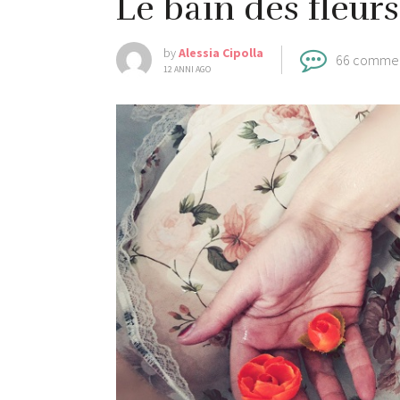
Le bain des fleurs
by
Alessia Cipolla
66 comme
12 ANNI AGO