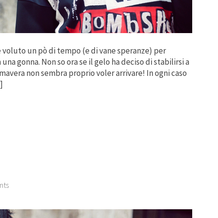
è voluto un pò di tempo (e di vane speranze) per
na gonna. Non so ora se il gelo ha deciso di stabilirsi a
imavera non sembra proprio voler arrivare! In ogni caso
]
nts