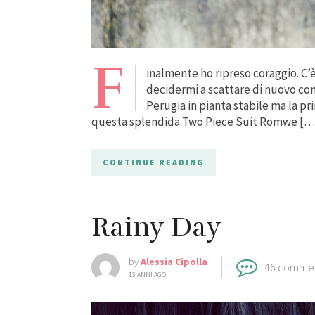
F
inalmente ho ripreso coraggio. C’
decidermi a scattare di nuovo con u
Perugia in pianta stabile ma la pr
questa splendida Two Piece Suit Romwe […
CONTINUE READING
Rainy Day
by
Alessia Cipolla
46 comme
13 ANNI AGO