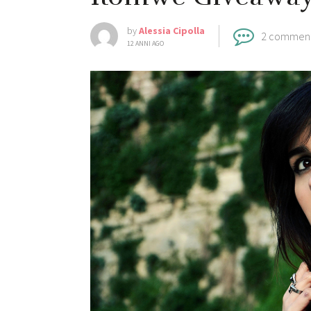
by
Alessia Cipolla
2 commen
12 ANNI AGO