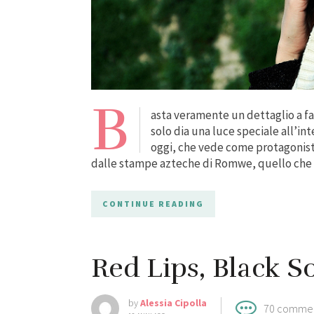
B
asta veramente un dettaglio a fa
solo dia una luce speciale all’in
oggi, che vede come protagonist
dalle stampe azteche di Romwe, quello che u
CONTINUE READING
Red Lips, Black S
by
Alessia Cipolla
70 comme