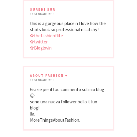
SURBHI SURI
17 GENNAIO 2013
this is a gorgeous place n I love how the
shots look so professional n catchy !
✿thefashionflite
✿twitter
✿Bloglovin
ABOUT FASHION ♥
17 GENNAIO 2013
Grazie per il tuo commento sul mio blog
😉
sono una nuova follower bello il tuo
blog!
Ila.
MoreThingsAboutFashion.