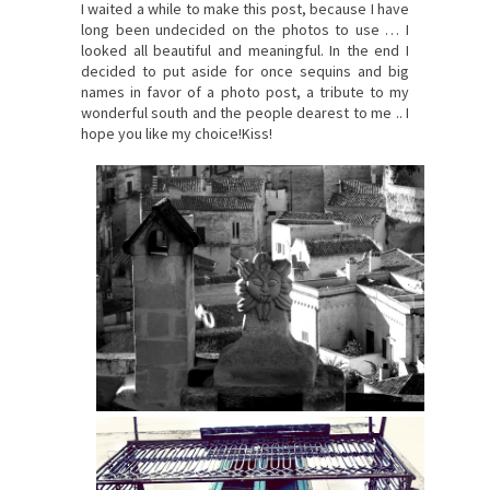
I waited a
while to
make this post
, because
I have
long been
undecided
on the photos
to use …
I
looked
all
beautiful
and meaningful.
In the end I
decided to
put aside
for once
sequins and
big
names
in favor of a
photo
post
, a tribute to
my
wonderful
south
and the people
dearest to me
..
I
hope you like
my choice!Kiss!