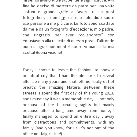
fine ho deciso di mettere da parte per una volta
lustrini e grandi griffe a favore di un post
fotografico, un omaggio al mio splendido sud e
alle persone a me più care. Le foto sono scattate
da me e da un fotografo d’eccezione, mio padre,
che ringrazio per aver “collaborato” con
entusiasmo alla riuscita di questo post..d’altronde
buon sangue non mente! spero vi piaccia la mia
scelta! Buona visione!
Today
I chose to
leave the
fashion,
to show
a
beautiful city
that
I had the pleasure
to revisit
after so many years
and
that left me
really
out of
breath
: the amazing
Matera.
Between these
streets
, I spent
the first day
of this young
2013,
and I must
say it was
a memorable day
…
not
only
because of the
fascinating sights
but mainly
because
after a long time
away from home,
I
finally managed
to spend
an entire day
, away
from
distractions
and
commitments
,
with my
family
(
and you know,
for us
it’s not
out of the
office
nostalgic
little!)