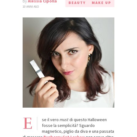
by
Alessia Cipolla
BEAUTY
MAKE UP
10 ANNI AGO
E
se il vero
must
di questo Halloween
fosse la semplicità? Sguardo
magnetico, piglio da diva e una passata
di mascara
Burberry Cat Lashes
: non serve altro