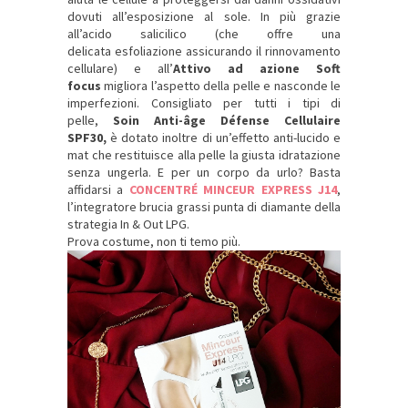
dovuti all’esposizione al sole. In più grazie
all’acido salicilico (che offre una
delicata esfoliazione assicurando il rinnovamento
cellulare) e all’
A
ttivo ad azione Soft
focus
migliora l’aspetto della pelle e nasconde le
imperfezioni. Consigliato per tutti i tipi di
pelle,
S
oin Anti-âge Défense Cellulaire
SPF30,
è dotato inoltre di un’effetto anti-lucido e
mat che restituisce alla pelle la giusta idratazione
senza ungerla. E per un corpo da urlo? Basta
affidarsi a
CONCENTRÉ MINCEUR EXPRESS J14
,
l’integratore brucia grassi punta di diamante della
strategia In & Out LPG.
Prova costume, non ti temo più.