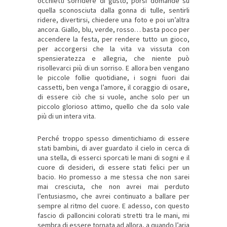
occhietti sorridere di gusto, porsi domande su
quella sconosciuta dalla gonna di tulle, sentirli
ridere, divertirsi, chiedere una foto e poi un’altra
ancora. Giallo, blu, verde, rosso… basta poco per
accendere la festa, per rendere tutto un gioco,
per accorgersi che la vita va vissuta con
spensieratezza e allegria, che niente può
risollevarci più di un sorriso. E allora ben vengano
le piccole follie quotidiane, i sogni fuori dai
cassetti, ben venga l’amore, il coraggio di osare,
di essere ciò che si vuole, anche solo per un
piccolo glorioso attimo, quello che da solo vale
più di un intera vita.
Perché troppo spesso dimentichiamo di essere
stati bambini, di aver guardato il cielo in cerca di
una stella, di esserci sporcati le mani di sogni e il
cuore di desideri, di essere stati felici per un
bacio. Ho promesso a me stessa che non sarei
mai cresciuta, che non avrei mai perduto
l’entusiasmo, che avrei continuato a ballare per
sempre al ritmo del cuore. E adesso, con questo
fascio di palloncini colorati stretti tra le mani, mi
sembra di essere tornata ad allora, a quando l’aria