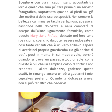
Scegliere con cura i capi, mixarli, accostarli tra
loro è quello che amo più fare prima di un servizio
fotografico, soprattutto quando ai piedi sai già
che metterai delle scarpe speciali. Non sempre la
bellezza cammina su tacchi vertiginosi, spesso si
nasconde nella dolcezza e nella comodità di
scarpe dall’allure ugualmente femminile, come
queste
Mary Jane Fitflop
, delicate nel loro tono
rosa cipria, così chic da poter essere indossate in
così tante varianti che è un vero sollievo sapere
di averle nel proprio guardaroba. Ho già decine di
outfit post in mente in cui mostrarvele, perchè
quando si trova un passepartout di stile come
questo è più che un semplice colpo di fortuna non
credete? E allora dolcezze, godetevi questi
scatti, io rimango ancora un pò a gustarmi i miei
cupcakes preferiti. Quando la dolcezza arriva,
non si può far altro che cedervi!