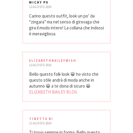
MICHY PX
12 AGOSTO 2014
Carino questo outfit, look un po’ da
“zingara” ma nel senso di girovaga che
gira il modo intero! La collana che indossi
è meravigliosa.
ELIZABETHBAILEYWISH
12 AGOSTO 2014
Bello questo folk look 😀 ho visto che
questo stile andrà di moda anche in
autunno 😀 a te dona di sicuro 😀
ELIZABETH BAILEY BLOG
TINETTA BI
11 AGOSTO 2014
Ti trovo sempre in forma. Bello questo