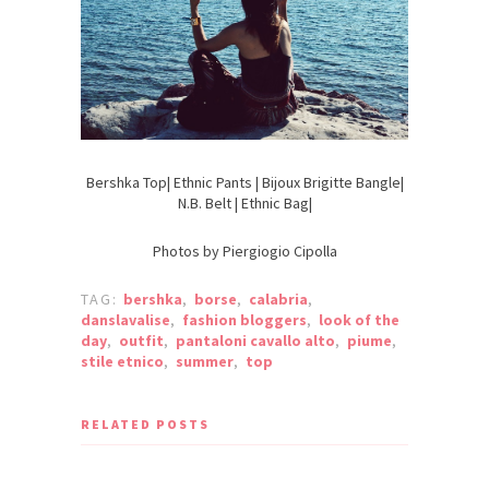
Bershka Top| Ethnic Pants | Bijoux Brigitte Bangle|
N.B. Belt | Ethnic Bag|
Photos by Piergiogio Cipolla
TAG:
bershka
,
borse
,
calabria
,
danslavalise
,
fashion bloggers
,
look of the
day
,
outfit
,
pantaloni cavallo alto
,
piume
,
stile etnico
,
summer
,
top
RELATED POSTS