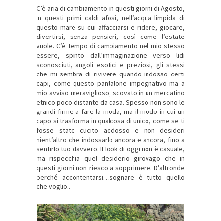
C’è aria di cambiamento in questi giorni di Agosto,
in questi primi caldi afosi, nell’acqua limpida di
questo mare su cui affacciarsi e ridere, giocare,
divertirsi, senza pensieri, così come l’estate
vuole. C’è tempo di cambiamento nel mio stesso
essere, spinto dall’immaginazione verso lidi
sconosciuti, angoli esotici e preziosi, gli stessi
che mi sembra di rivivere quando indosso certi
capi, come questo pantalone impegnativo ma a
mio avviso meraviglioso, scovato in un mercatino
etnico poco distante da casa. Spesso non sono le
grandi firme a fare la moda, ma il modo in cui un
capo si trasforma in qualcosa di unico, come se ti
fosse stato cucito addosso e non desideri
nient’altro che indossarlo ancora e ancora, fino a
sentirlo tuo davvero. Il look di oggi non è casuale,
ma rispecchia quel desiderio girovago che in
questi giorni non riesco a sopprimere. D’altronde
perché accontentarsi…sognare è tutto quello
che voglio..