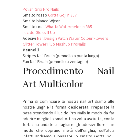
Polish Grip Pro Nails
Smalto rosso
Gotta Goji n.387
Smalto bianco Wjcon
Smalto rosa
Whatta Watermelon
n.385
Lucido Gloss It Up
Adesivi
Nail Design Patch Water Colour Flowers
Glitter Tower Fluo Mashup ProNails
Pennelli
Stripes Nail Brush (pennello a punta lunga)
Fan Nail Brush (pennello a ventaglio)
Procedimento Nail
Art Multicolor
Prima di cominciare la nostra nail art diamo alle
nostre unghie la forma desiderata. Preparate la
base stendendo il lucido Pro Nails in modo da far
aderire meglio lo smalto. Una volta asciutta, con la
forbicina andate a tagliare gli adesivi floreali in
modo che coprano metà dell’unghia, sull’altra
infatti andremo a passare lo smalto Gotta Goji.