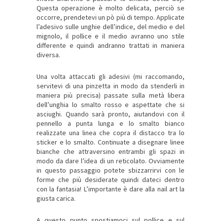
Questa operazione è molto delicata, perciò se
occorre, prendetevi un pò più di tempo. Applicate
l’adesivo sulle unghie dell’indice, del medio e del
mignolo, il pollice e il medio avranno uno stile
differente e quindi andranno trattati in maniera
diversa.
Una volta attaccati gli adesivi (mi raccomando,
servitevi di una pinzetta in modo da stenderli in
maniera più precisa) passate sulla metà libera
dell’unghia lo smalto rosso e aspettate che si
asciughi. Quando sarà pronto, aiutandovi con il
pennello a punta lunga e lo smalto bianco
realizzate una linea che copra il distacco tra lo
sticker e lo smalto. Continuate a disegnare linee
bianche che attraversino entrambi gli spazi in
modo da dare l’idea di un reticolato. Ovviamente
in questo passaggio potete sbizzarrirvi con le
forme che più desiderate quindi dateci dentro
con la fantasia! L’importante è dare alla nail art la
giusta carica.
A questo punto spostiamoci sul pollice e sul