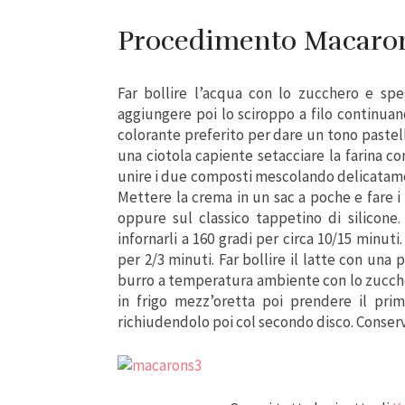
Procedimento Macaro
Far bollire l’acqua con lo zucchero e s
aggiungere poi lo sciroppo a filo continu
colorante preferito per dare un tono pastell
una ciotola capiente setacciare la farina co
unire i due composti mescolando delicatamen
Mettere la crema in un sac a poche e fare i c
oppure sul classico tappetino di silicone
infornarli a 160 gradi per circa 10/15 minut
per 2/3 minuti. Far bollire il latte con una 
burro a temperatura ambiente con lo zucchero
in frigo mezz’oretta poi prendere il pri
richiudendolo poi col secondo disco. Conserva