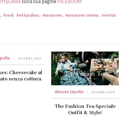
ettyCakes
sulla sua pagina
FACEBOOK
!
,
food
,
kettycakes
,
macarons
,
macarons crema
,
ricetta
ipolla
12 ANNI AGO
kes: Cheesecake al
ato senza cottura
Alessia Cipolla
14 ANNI AGO
The Fashion Tea Speciale
Outfit & Style!