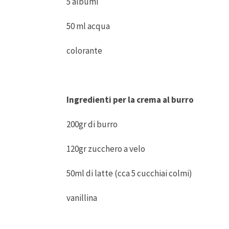
5 albumi
50 ml acqua
colorante
Ingredienti per la crema al burro
200gr di burro
120gr zucchero a velo
50ml di latte (cca 5 cucchiai colmi)
vanillina