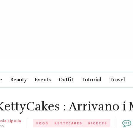
e
Beauty
Events
Outfit
Tutorial
Travel
KettyCakes : Arrivano i
ssia Cipolla
FOOD
KETTYCAKES
RICETTE
AGO