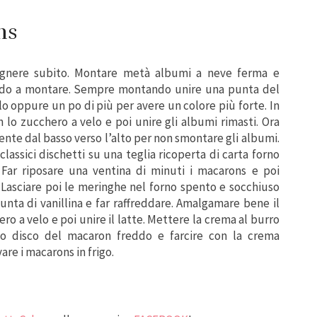
ns
pegnere subito. Montare metà albumi a neve ferma e
ando a montare. Sempre montando unire una punta del
o oppure un po di più per avere un colore più forte. In
n lo zucchero a velo e poi unire gli albumi rimasti. Ora
te dal basso verso l’alto per non smontare gli albumi.
lassici dischetti su una teglia ricoperta di carta forno
. Far riposare una ventina di minuti i macarons e poi
i. Lasciare poi le meringhe nel forno spento e socchiuso
punta di vanillina e far raffreddare. Amalgamare bene il
 a velo e poi unire il latte. Mettere la crema al burro
mo disco del macaron freddo e farcire con la crema
re i macarons in frigo.