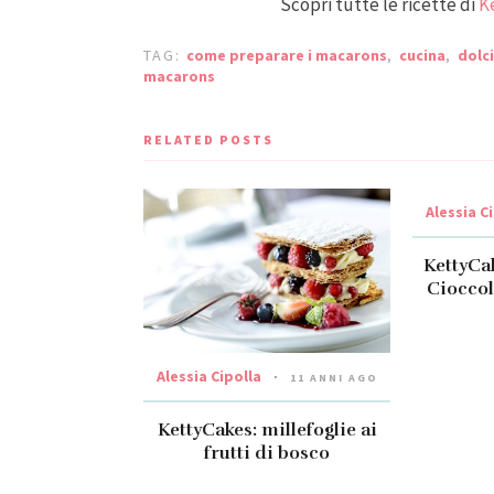
Scopri tutte le ricette di
K
TAG:
come preparare i macarons
,
cucina
,
dolci
macarons
RELATED POSTS
Alessia C
KettyCa
Cioccol
Alessia Cipolla
11 ANNI AGO
KettyCakes: millefoglie ai
frutti di bosco