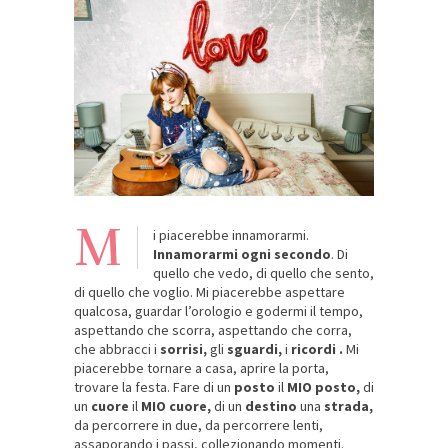
M
i piacerebbe innamorarmi.
Innamorarmi ogni secondo
. Di
quello che vedo, di quello che sento,
di quello che voglio. Mi piacerebbe aspettare
qualcosa, guardar l’orologio e godermi il tempo,
aspettando che scorra, aspettando che corra,
che abbracci i
sorrisi,
gli
sguardi,
i
ricordi
.
Mi
piacerebbe tornare a casa, aprire la porta,
trovare la festa. Fare di un
posto
il
MIO posto,
di
un
cuore
il
MIO cuore,
di un
destino
una
strada,
da percorrere in due, da percorrere lenti,
assaporando i passi, collezionando momenti.