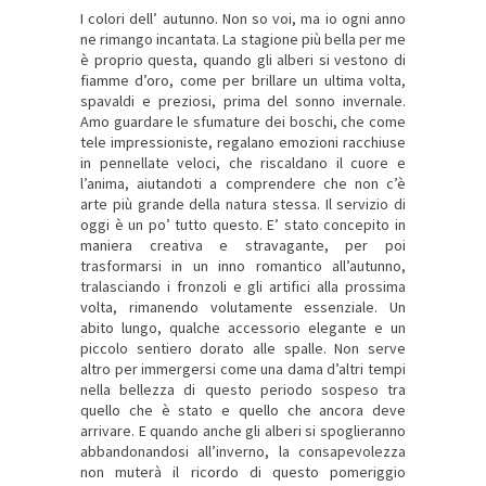
I colori dell’ autunno. Non so voi, ma io ogni anno
ne rimango incantata. La stagione più bella per me
è proprio questa, quando gli alberi si vestono di
fiamme d’oro, come per brillare un ultima volta,
spavaldi e preziosi, prima del sonno invernale.
Amo guardare le sfumature dei boschi, che come
tele impressioniste, regalano emozioni racchiuse
in pennellate veloci, che riscaldano il cuore e
l’anima, aiutandoti a comprendere che non c’è
arte più grande della natura stessa. Il servizio di
oggi è un po’ tutto questo. E’ stato concepito in
maniera creativa e stravagante, per poi
trasformarsi in un inno romantico all’autunno,
tralasciando i fronzoli e gli artifici alla prossima
volta, rimanendo volutamente essenziale. Un
abito lungo, qualche accessorio elegante e un
piccolo sentiero dorato alle spalle. Non serve
altro per immergersi come una dama d’altri tempi
nella bellezza di questo periodo sospeso tra
quello che è stato e quello che ancora deve
arrivare. E quando anche gli alberi si spoglieranno
abbandonandosi all’inverno, la consapevolezza
non muterà il ricordo di questo pomeriggio