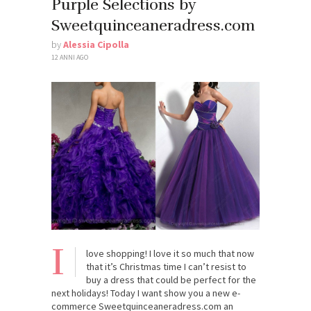
Purple Selections by
Sweetquinceaneradress.com
by
Alessia Cipolla
12 ANNI AGO
I
love shopping! I love it so much that now
that it’s Christmas time I can’t resist to
buy a dress that could be perfect for the
next holidays! Today I want show you a new e-
commerce Sweetquinceaneradress.com an