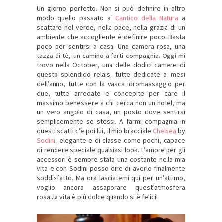
Un giorno perfetto. Non si può definire in altro
modo quello passato al
Cantico della Natura
a
scattare nel verde, nella pace, nella grazia di un
ambiente che accogliente è definire poco. Basta
poco per sentirsi a casa. Una camera rosa, una
tazza di tè, un camino a farti compagnia. Oggi mi
trovo nella October, una delle dodici camere di
questo splendido relais, tutte dedicate ai mesi
dell’anno, tutte con la vasca idromassaggio per
due, tutte arredate e concepite per dare il
massimo benessere a chi cerca non un hotel, ma
un vero angolo di casa, un posto dove sentirsi
semplicemente se stessi. A farmi compagnia in
questi scatti c’è poi lui, il mio bracciale
Chelsea
by
Sodini
, elegante e di classe come pochi, capace
di rendere speciale qualsiasi look. L’amore per gli
accessori è sempre stata una costante nella mia
vita e con Sodini posso dire di averlo finalmente
soddisfatto. Ma ora lasciatemi qui per un’attimo,
voglio ancora assaporare quest’atmosfera
rosa..la vita è più dolce quando si è felici!