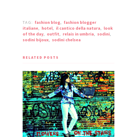
TAG:
fashion blog
,
fashion blogger
italiane
,
hotel
,
il cantico della natura
,
look
of the day
,
outfit
,
relais in umbria
,
sodini
,
sodini bijoux
,
sodini chelsea
RELATED POSTS