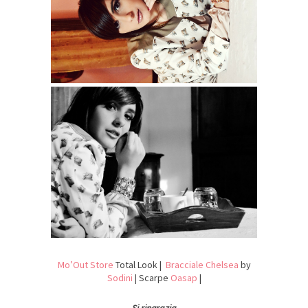
Mo’Out Store
Total Look |
Bracciale Chelsea
by
Sodini
| Scarpe
Oasap
|