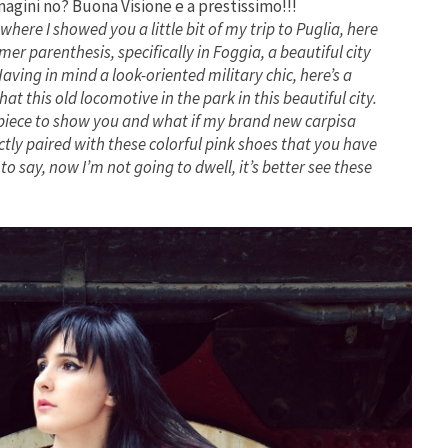
magini no? Buona Visione e a prestissimo!!!
here I showed you a little bit of my trip to Puglia, here
er parenthesis, specifically in Foggia, a beautiful city
 Having in mind a look-oriented military chic, here’s a
at this old locomotive in the park in this beautiful city.
 piece to show you and what if my brand new carpisa
ctly paired with these colorful pink shoes that you have
o say, now I’m not going to dwell, it’s better see these