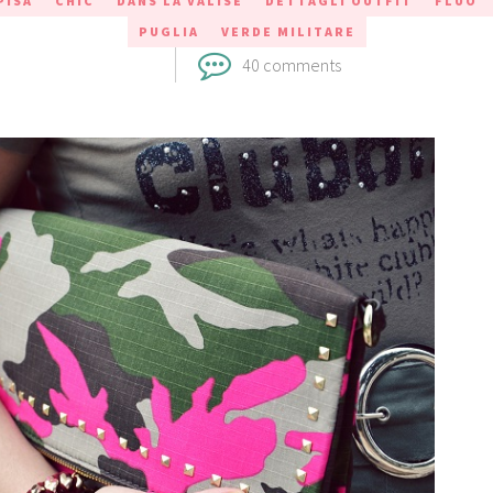
PISA
CHIC
DANS LA VALISE
DETTAGLI OUTFIT
FLUO
PUGLIA
VERDE MILITARE
40 comments