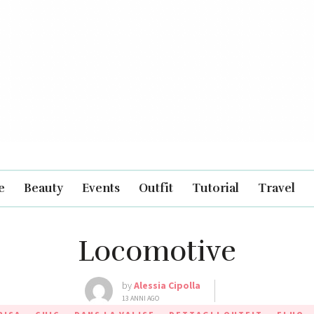
e
Beauty
Events
Outfit
Tutorial
Travel
Locomotive
by
Alessia Cipolla
13 ANNI AGO