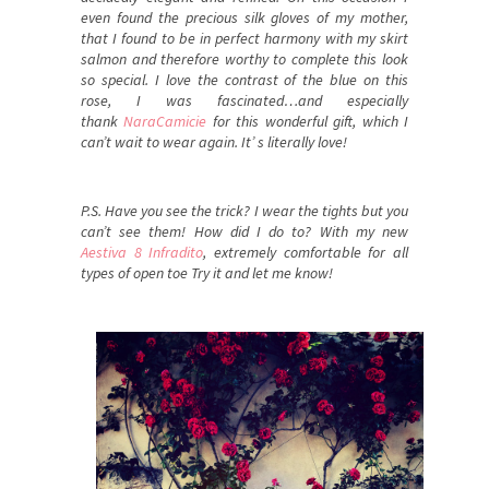
even
found
the precious
silk gloves
of
my mother,
that
I found to be
in perfect harmony
with
my skirt
salmon
and therefore
worthy
to complete
this look
so special
.
I love
the contrast of the
blue on
this
rose,
I was fascinated
…and especially
thank
NaraCamicie
for this wonderful
gift
, which
I
can’t wait
to wear
again.
It’ s literally
love!
P.S.
Have you
see
the
trick?
I wear the tights but you
can’t see them!
How
did I do to?
With
my new
Aestiva
8 Infradito
,
extremely comfortable
for all
types of
open toe
Try it and let me know!