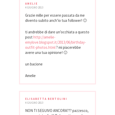
AMELIE
4 GIUGNO 2013
Grazie mille per essere passata da me
divento subito anch’io tua follower! 🙂
ti andrebbe di dare un’occhiata a questo
post
http://amelie-
emylove.blogspot.it/2013/06/birthday-
outfit-photos.html
? mi piacerebbe
avere una tua opinione! 🙂
un bacione
Amelie
ELISABETTA BERTOLINI
4 GIUGNO 2013
NON TI SEGUIVO ANCORA??? pazzesco,