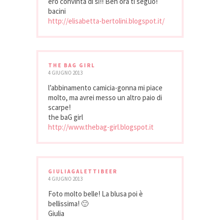
ero convinta di si!! Beh ora ti seguo!
bacini
http://elisabetta-bertolini.blogspot.it/
THE BAG GIRL
4 GIUGNO 2013
l’abbinamento camicia-gonna mi piace
molto, ma avrei messo un altro paio di
scarpe!
the baG girl
http://www.thebag-girl.blogspot.it
GIULIAGALETTIBEER
4 GIUGNO 2013
Foto molto belle! La blusa poi è
bellissima! 🙂
Giulia