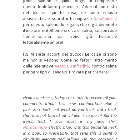
gonna salmon e quindi degni di completare
questo look tanto particolare. Adoro il contrasto
del blu su questo rosa, ne sono rimasta
affascinata…e soprattutto ringrazio
NaraCamicie
per questo splendido regalo, che è già diventato
il mio preferito!Come si dice di solito, se son rose
fioriranno…ma qui sono già fiorite…è
letteralmente amore!
P.S. Vi siete accorti del trucco? Le calze ci sono
ma non si vedono! Come ho fatto? Tutto merito
delle mie nuove
Aestiva 8 Infradito
, comodissime
per ogni tipo di sandalo. Provare per credere!
Hello
sweetness
,
today
i’m ready
to receive
all your
comments about
this
new combination
blue
/
pink
. So i don’t
not what do
you think, but
I
think
that it is not
bad at all
…
I
like it so much! But the
items that I
love
most
is my new
shirt
NaraCamicie
electric blue,
with
this beautiful
neck
in a bow
, so
irresistible
,
that
rend this is
outfit
a
decidedly
elegant and refined.
On this occasion I