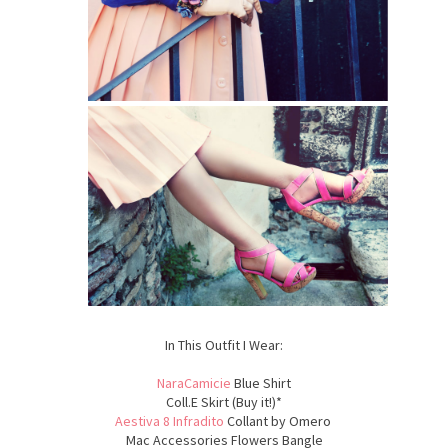
In This Outfit I Wear:
NaraCamicie
Blue Shirt
Coll.E Skirt (Buy it!)*
Aestiva 8 Infradito
Collant by Omero
Mac Accessories Flowers Bangle