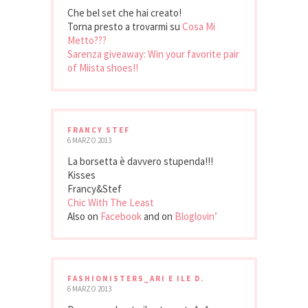
Che bel set che hai creato!
Torna presto a trovarmi su
Cosa Mi
Metto???
Sarenza giveaway: Win your favorite pair
of Miista shoes!!
FRANCY STEF
6 MARZO 2013
La borsetta è davvero stupenda!!!
Kisses
Francy&Stef
Chic With The Least
Also on
Facebook
and on
Bloglovin’
FASHIONISTERS_ARI E ILE D.
6 MARZO 2013