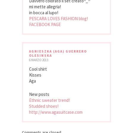
Davvero colorato il set creato^_^
mi mette allegria!
in bocca al lupo!
PESCARA LOVES FASHION blog!
FACEBOOK PAGE
AGNIESZKA (AGA) GUERRERO
OLESINSKA
6 MARZO 2013
Cool shirt
Kisses
Aga
New posts
Ethnic sweater trend!
Studded shoes!
http://www.agasuitcase.com
Comments are closed.