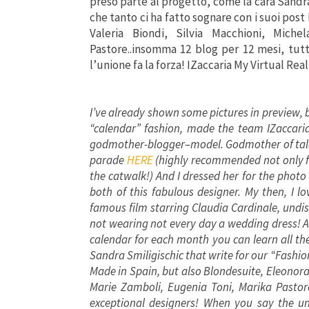
preso parte al progetto, come la cara Sandr
che tanto ci ha fatto sognare con i suoi pos
Valeria Biondi, Silvia Macchioni, Mich
Pastore..insomma
12 blog per 12 mesi, tutti
l’unione fa la forza! IZaccaria My Virtual Rea
I’ve already
shown
some pictures
in
preview,
“calendar
” fashion, made
the
team
IZaccari
godmother
-blogger
–
model.
Godmother of
ta
parade
HERE
(
highly recommended
not only
the catwalk
!)
And
I
dressed her for
the
photo
both
of this fabulous
designer.
My
then
, I l
famous film starring
Claudia Cardinale,
undi
not wearing
not every day
a wedding dress
!
A
calendar
for each month
you can learn
all th
Sandra
Smiligischic
that write for our “
Fashio
Made in Spain
, but also
Blondesuite
, Eleonor
Marie
Zamboli
, Eugenia
Toni
, Marika Pastor
exceptional
designers
!
When you say
the u