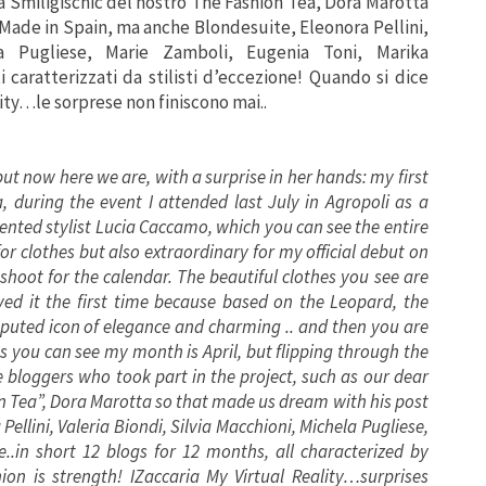
a Smiligischic del nostro The Fashion Tea, Dora Marotta
t Made in Spain, ma anche Blondesuite, Eleonora Pellini,
ela Pugliese, Marie Zamboli, Eugenia Toni, Marika
 caratterizzati da stilisti d’eccezione! Quando si dice
lity…le sorprese non finiscono mai..
but now
here we are,
with a surprise
in her hands
: my first
a
,
during the event
I attended
last July
in
Agropoli
as a
lented
stylist
Lucia
Caccamo,
which
you can see
the entire
for clothes
but also
extraordinary
for my
official debut
on
 shoot
for the calendar.
The beautiful
clothes you see
are
oved it
the first
time
because
based on the
Leopard,
the
sputed
icon of elegance
and charming
.. and then
you are
s you can see
my month
is
April, but
flipping through
the
e
bloggers
who took
part in the project
, such as
our
dear
n
Tea”
, Dora
Marotta
so
that
made ​​us dream
with
his
post
a
Pellini
, Valeria
Biondi,
Silvia
Macchioni,
Michela
Pugliese
,
e
..in short
12 blogs
for 12 months,
all characterized by
nion
is strength!
IZaccaria
My Virtual
Reality…
surprises