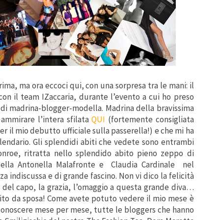
ima, ma ora eccoci qui, con una sorpresa tra le mani: il
con il team IZaccaria, durante l’evento a cui ho preso
e di madrina-blogger-modella. Madrina della bravissima
 ammirare l’intera sfilata
QUI
(fortemente consigliata
per
il mio
debutto ufficiale sulla passerella!) e che mi ha
calendario. Gli splendidi abiti che vedete sono entrambi
onroe, ritratta nello splendido abito pieno zeppo di
odella Antonella Malafronte e Claudia Cardinale nel
a indiscussa e di grande fascino. Non vi dico la felicità
a del capo, la grazia, l’omaggio a questa grande diva…
 abito da sposa! Come avete potuto vedere il mio mese è
e conoscere mese per mese, tutte le bloggers che hanno