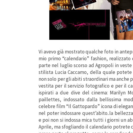
Vi avevo già mostrato qualche foto in antepr
mio primo “calendario” fashion, realizzato 
parte nel luglio scorso ad Agropoli in vest
stilista Lucia Caccamo, della quale potete
non solo per gli abiti straordinari ma anche 
vestita per il servizio fotografico e per il 
ispirati a due dive del cinema: Marilyn M
paillettes, indossato dalla bellissima m
celebre film “Il Gattopardo” icona di eleganz
nel poter indossare quest’abito..la bellezz
e poi non si indossa mica tutti i giorni un
Aprile, ma sfogliando il calendario potret