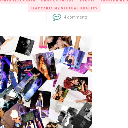
DARIO IZACCARIA
DANS LA VALISE
EVENTI
FASHION BL
IZACCARIA MY VIRTUAL REALITY
4 comments