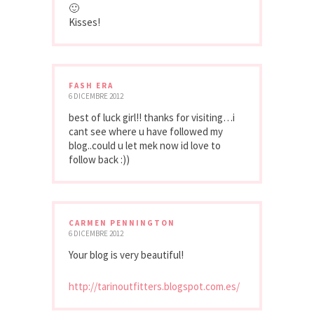
🙂
Kisses!
FASH ERA
6 DICEMBRE 2012
best of luck girl!! thanks for visiting…i
cant see where u have followed my
blog..could u let mek now id love to
follow back :))
CARMEN PENNINGTON
6 DICEMBRE 2012
Your blog is very beautiful!
http://tarinoutfitters.blogspot.com.es/