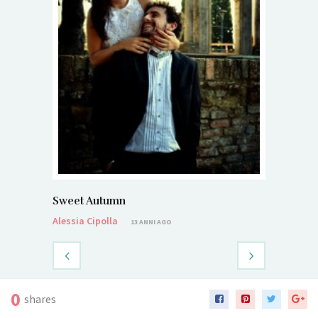
Sweet Autumn
Alessia Cipolla
13 ANNI AGO
0
shares