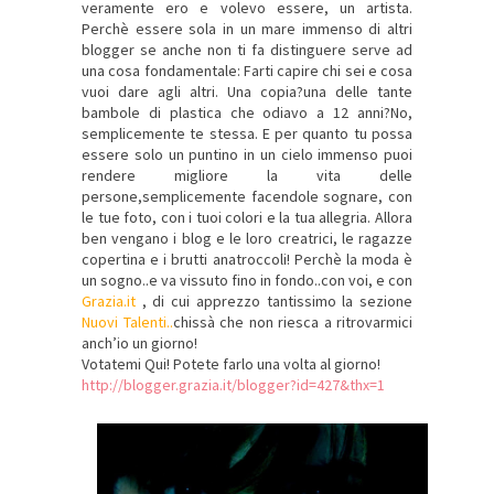
veramente ero e volevo essere, un artista.
Perchè essere sola in un mare immenso di altri
blogger se anche non ti fa distinguere serve ad
una cosa fondamentale: Farti capire chi sei e cosa
vuoi dare agli altri. Una copia?una delle tante
bambole di plastica che odiavo a 12 anni?No,
semplicemente te stessa. E per quanto tu possa
essere solo un puntino in un cielo immenso puoi
rendere migliore la vita delle
persone,semplicemente facendole sognare, con
le tue foto, con i tuoi colori e la tua allegria. Allora
ben vengano i blog e le loro creatrici, le ragazze
copertina e i brutti anatroccoli! Perchè la moda è
un sogno..e va vissuto fino in fondo..con voi, e con
Grazia.it
, di cui apprezzo tantissimo la sezione
Nuovi Talenti
..
chissà che non riesca a ritrovarmici
anch’io un giorno!
Votatemi Qui! Potete farlo una volta al giorno
!
http://blogger.grazia.it/blogger?id=427&thx=1