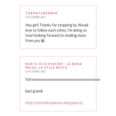
TORONTORUNNER
5 DICEMBRE 2012
Hey girl! Thanks for stopping by. Would
love to follow each other, I’m doing so
now! looking forward to reading more
from you 😀
NON SI DICE PIACERE - LA MODA
PASSA, LO STILE RESTA
5 DICEMBRE 2012
fattooooooooooooooooooooooooooooooooo
baci grandi
http://nonsidicepiacere.blogspot.it/