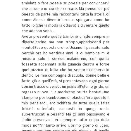
smielata o fare poesie su poesie per convincervi
che si..sono io ciò che cercate. Ma penso sia più
onesto da parte mia raccontarvi tutta la storia..di
come Alessia diventò Lexis..e spiegarvi come ho
fatto io (che la moda la odiavo) a diventare quello
che adesso sono…
Avete presente quelle bambine timide,sempre in
diparte,carine ma non troppo,appariscenti per
niente?Ecco questa ero io. Usiamo il passato solo
perchè ora ho ventidue anni e di bambina mi è
rimasto solo il sorriso malandrino, con quella
fossetta accennata sulla guancia destra e forse
quel pizzico di follia che ho sempre conservato
dentro. Le mie compagne di scuola, donne belle e
fatte già a quell’età, si presentavano ogni giorno
con un trucco diverso, un jeans all’ultimo grido, un
ragazzo nuovo. “La moda!che brutta bestia! Uno
stampino per bambolone di plastica”era questo il
mio pensiero…ero schifata da tutta quella falsa
felicità ostentata, nascosta in quegli occhi
supertruccati e pesanti. Ma gli anni passavano e
l’odio cresceva : era sempre tutto colpa della
moda no???Intanto arrivò il primo giorno di liceo,
quando per non sembrare più piccola di quello