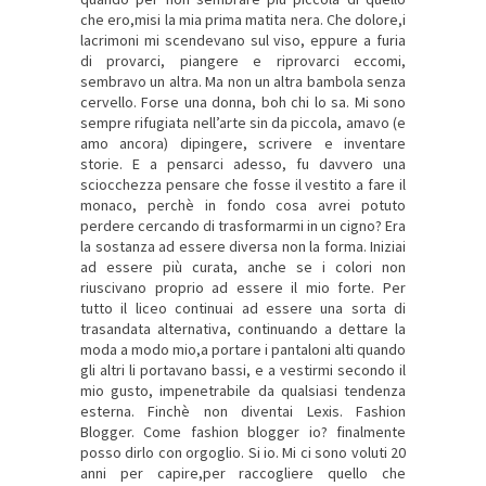
che ero,misi la mia prima matita nera. Che dolore,i
lacrimoni mi scendevano sul viso, eppure a furia
di provarci, piangere e riprovarci eccomi,
sembravo un altra. Ma non un altra bambola senza
cervello. Forse una donna, boh chi lo sa. Mi sono
sempre rifugiata nell’arte sin da piccola, amavo (e
amo ancora) dipingere, scrivere e inventare
storie. E a pensarci adesso, fu davvero una
sciocchezza pensare che fosse il vestito a fare il
monaco, perchè in fondo cosa avrei potuto
perdere cercando di trasformarmi in un cigno? Era
la sostanza ad essere diversa non la forma. Iniziai
ad essere più curata, anche se i colori non
riuscivano proprio ad essere il mio forte. Per
tutto il liceo continuai ad essere una sorta di
trasandata alternativa, continuando a dettare la
moda a modo mio,a portare i pantaloni alti quando
gli altri li portavano bassi, e a vestirmi secondo il
mio gusto, impenetrabile da qualsiasi tendenza
esterna. Finchè non diventai Lexis. Fashion
Blogger. Come fashion blogger io? finalmente
posso dirlo con orgoglio. Si io. Mi ci sono voluti 20
anni per capire,per raccogliere quello che