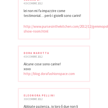
4 DICEMBRE 2012
lei non mi fa impazzire come
testimonial… però i gioielli sono carini!
http://www.pursesinthekitchen.com/2012/12/gemmopol
show-room.html
DORA MAROTTA
4 DICEMBRE 2012
Alcune cose sono carine!
xoxo
http://blog.dorafashionspace.com
ELEONORA PELLINI
3 DICEMBRE 2012
Abbiate pazienza.. io loro lì due non li